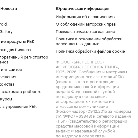
 Новости
Юридическая информация
Информация об ограничениях
roid
О соблюдении авторских прав
allery
Пользовательское соглашение
Политика в отношении обработки
гие продукты РБК
персональных данных
ако для бизнеса
Политика обработки файлов cookie
поративный регистратор
енов
© ООО «БИЗНЕСПРЕСС»,
АО «РОСБИЗНЕСКОНСАЛТИНГ»,
тинг сайтов
1995–2026
. Сообщения и материалы
.решения
информационного агентства «РБК»
(свидетельство о регистрации
комства
средства массовой информации
 знакомств podbor.ru
выдано Федеральной службой
по надзору в сфере связи,
 Курсы
информационных технологий
ла управления РБК
и массовых коммуникаций
(Роскомнадзор) 09.12.2015 за номером
ИА №ФС77-63848) и сетевого издания
«РБК» (свидетельство о регистрации
средства массовой информации
выдано Федеральной службой
по надзору в сфере связи,