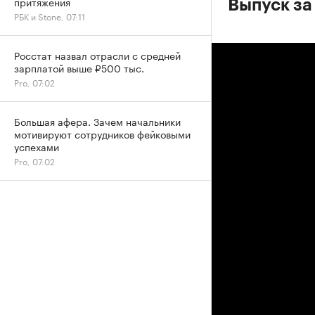
притяжения
Выпуск за 
РБК и Stone, 07:11
Росстат назвал отрасли с средней
зарплатой выше ₽500 тыс.
Pro, 07:02
Большая афера. Зачем начальники
мотивируют сотрудников фейковыми
успехами
Pro, 07:02