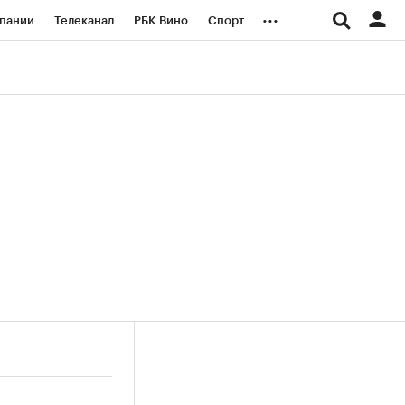
...
пании
Телеканал
РБК Вино
Спорт
ые проекты
Город
Стиль
Крипто
Спецпроекты СПб
логии и медиа
Финансы