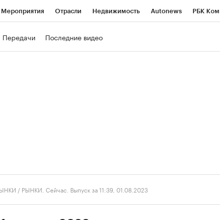
Мероприятия
Отрасли
Недвижимость
Autonews
РБК Ком
ние
РБК Курсы
РБК Life
Тренды
Визионеры
Национальн
Передачи
Последние видео
б
Исследования
Кредитные рейтинги
Франшизы
Газета
роверка контрагентов
Политика
Экономика
Бизнес
Техно
ЫНКИ
/
РЫНКИ. Сейчас. Выпуск за 11:39, 01.08.2023