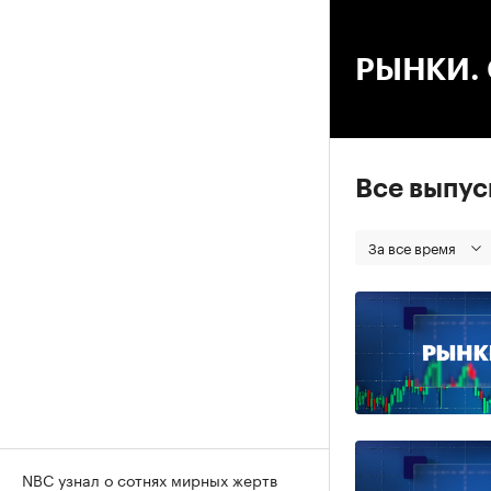
00
РЫНКИ. С
Все выпу
За все время
NBC узнал о сотнях мирных жертв