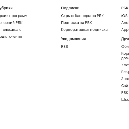
убрики
Подписки
РБК
рхив программ
Скрыть баннеры на РБК
iOS
ечерний РБК
Подписка на РБК
And
 телеканале
Корпоративная подписка
AppG
одключение
Уведомления
Дру
RSS
Обл
Кор
дом
Хос
Рег
Зна
Сайт
РБК
Шко