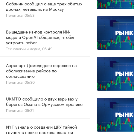
Собянин сообщил о еще трех сбитых
дронах, летевших на Москву
Политика, 05:53
Вышедшие из-под контроля ИИ-
модели OpenAI общались, чтобы
устроить побег
Технологии и медиа, 05:49
Аэропорт Домодедово перешел на
обслуживание рейсов по
согласованию
Политика, 05:30
UKMTO сообщило о двух взрывах у
берегов Омана в Ормузском проливе
Политика, 05:21
NYT узнала о создании ЦРУ тайной
группы с целью раскола властей