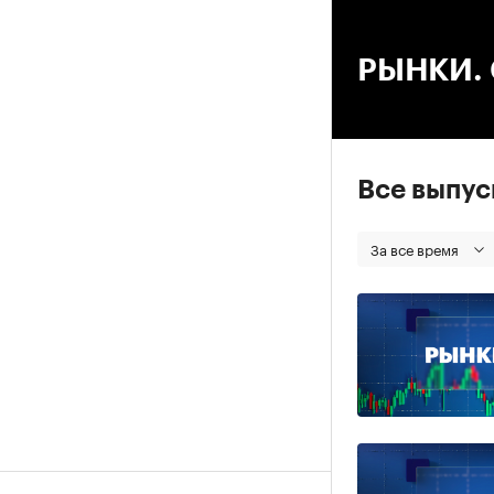
00
РЫНКИ. С
Все выпу
За все время