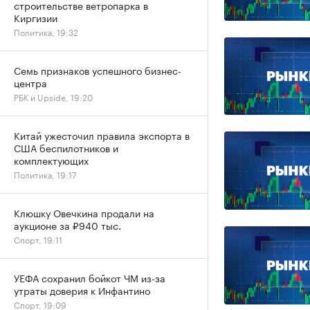
строительстве ветропарка в
Киргизии
Политика, 19:32
Семь признаков успешного бизнес-
центра
РБК и Upside, 19:20
Китай ужесточил правила экспорта в
США беспилотников и
комплектующих
Политика, 19:17
Клюшку Овечкина продали на
аукционе за ₽940 тыс.
Спорт, 19:11
УЕФА сохранил бойкот ЧМ из-за
утраты доверия к Инфантино
Спорт, 19:09