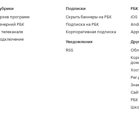
убрики
Подписки
РБК
рхив программ
Скрыть баннеры на РБК
iOS
ечерний РБК
Подписка на РБК
And
 телеканале
Корпоративная подписка
AppG
одключение
Уведомления
Дру
RSS
Обл
Кор
дом
Хос
Рег
Зна
Сайт
РБК
Шко