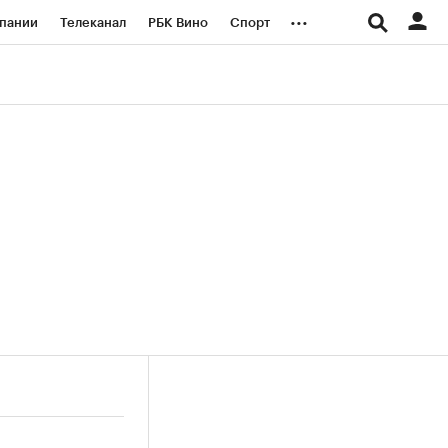
...
пании
Телеканал
РБК Вино
Спорт
ые проекты
Город
Стиль
Крипто
Спецпроекты СПб
логии и медиа
Финансы