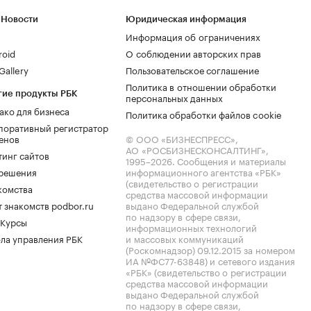
 Новости
Юридическая информация
Информация об ограничениях
roid
О соблюдении авторских прав
allery
Пользовательское соглашение
Политика в отношении обработки
гие продукты РБК
персональных данных
ако для бизнеса
Политика обработки файлов cookie
поративный регистратор
енов
© ООО «БИЗНЕСПРЕСС»,
АО «РОСБИЗНЕСКОНСАЛТИНГ»,
тинг сайтов
1995–2026
. Сообщения и материалы
.решения
информационного агентства «РБК»
(свидетельство о регистрации
комства
средства массовой информации
 знакомств podbor.ru
выдано Федеральной службой
по надзору в сфере связи,
 Курсы
информационных технологий
ла управления РБК
и массовых коммуникаций
(Роскомнадзор) 09.12.2015 за номером
ИА №ФС77-63848) и сетевого издания
«РБК» (свидетельство о регистрации
средства массовой информации
выдано Федеральной службой
по надзору в сфере связи,