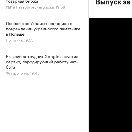
товарная биржа
Выпуск за
РБК и Петербургская Биржа, 19:58
Посольство Украины сообщило о
повреждении украинского памятника
в Польше
Политика, 19:55
Бывший сотрудник Google запустил
сервис, пародирующий работу чат-
бота
Футурология, 19:43