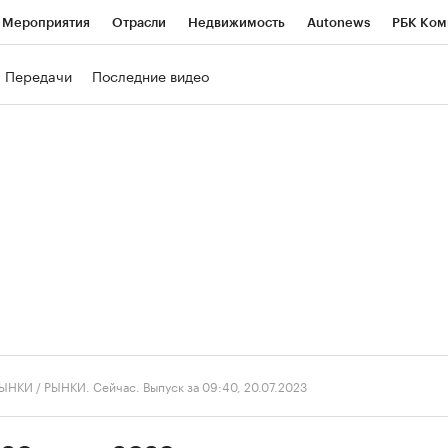
Мероприятия
Отрасли
Недвижимость
Autonews
РБК Ком
ние
РБК Курсы
РБК Life
Тренды
Визионеры
Национальн
Передачи
Последние видео
б
Исследования
Кредитные рейтинги
Франшизы
Газета
роверка контрагентов
Политика
Экономика
Бизнес
Техно
ЫНКИ
/
РЫНКИ. Сейчас. Выпуск за 09:40, 20.07.2023