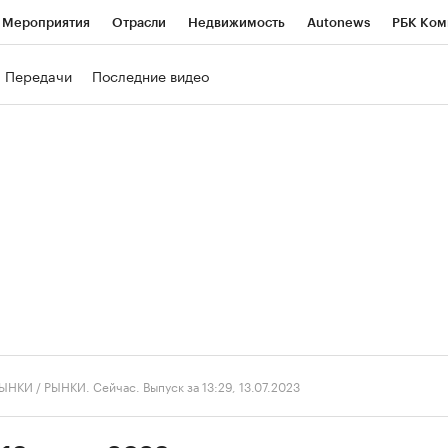
Мероприятия
Отрасли
Недвижимость
Autonews
РБК Ком
ние
РБК Курсы
РБК Life
Тренды
Визионеры
Национальн
Передачи
Последние видео
б
Исследования
Кредитные рейтинги
Франшизы
Газета
роверка контрагентов
Политика
Экономика
Бизнес
Техно
ЫНКИ
/
РЫНКИ. Сейчас. Выпуск за 13:29, 13.07.2023