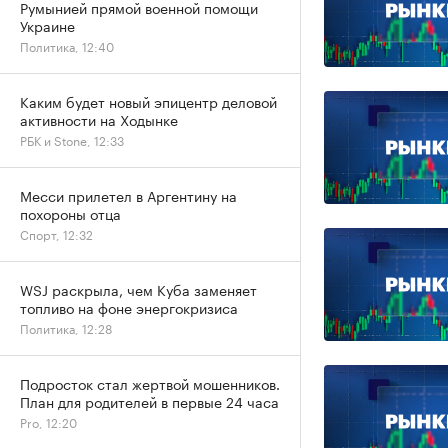
Румынией прямой военной помощи
Украине
Политика, 12:40
Каким будет новый эпицентр деловой
активности на Ходынке
РБК и Stone, 12:33
Месси прилетел в Аргентину на
похороны отца
Спорт, 12:32
WSJ раскрыла, чем Куба заменяет
топливо на фоне энергокризиса
Политика, 12:28
Подросток стал жертвой мошенников.
План для родителей в первые 24 часа
Pro, 12:20