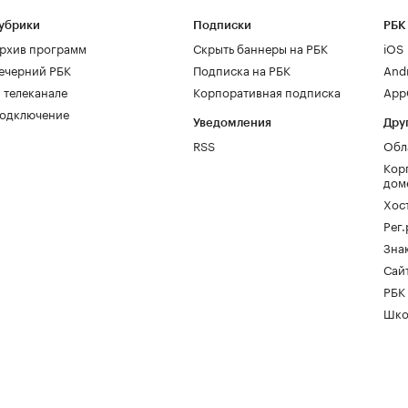
убрики
Подписки
РБК
рхив программ
Скрыть баннеры на РБК
iOS
ечерний РБК
Подписка на РБК
And
 телеканале
Корпоративная подписка
AppG
одключение
Уведомления
Дру
RSS
Обл
Кор
дом
Хос
Рег
Зна
Сайт
РБК
Шко