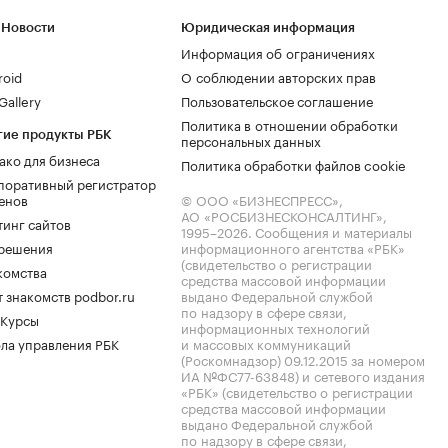
 Новости
Юридическая информация
Информация об ограничениях
roid
О соблюдении авторских прав
allery
Пользовательское соглашение
Политика в отношении обработки
гие продукты РБК
персональных данных
ако для бизнеса
Политика обработки файлов cookie
поративный регистратор
енов
© ООО «БИЗНЕСПРЕСС»,
АО «РОСБИЗНЕСКОНСАЛТИНГ»,
тинг сайтов
1995–2026
. Сообщения и материалы
.решения
информационного агентства «РБК»
(свидетельство о регистрации
комства
средства массовой информации
 знакомств podbor.ru
выдано Федеральной службой
по надзору в сфере связи,
 Курсы
информационных технологий
ла управления РБК
и массовых коммуникаций
(Роскомнадзор) 09.12.2015 за номером
ИА №ФС77-63848) и сетевого издания
«РБК» (свидетельство о регистрации
средства массовой информации
выдано Федеральной службой
по надзору в сфере связи,