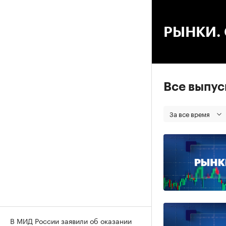
00
РЫНКИ. С
Все выпу
За все время
В МИД России заявили об оказании