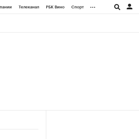
...
пании
Телеканал
РБК Вино
Спорт
ые проекты
Город
Стиль
Крипто
Спецпроекты СПб
логии и медиа
Финансы