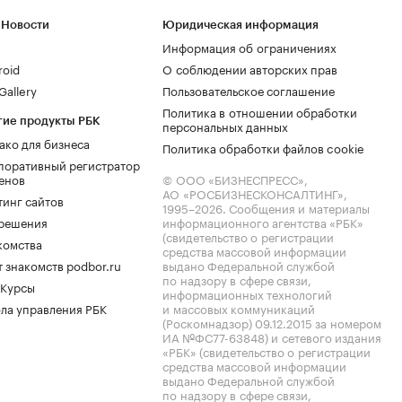
 Новости
Юридическая информация
Информация об ограничениях
roid
О соблюдении авторских прав
allery
Пользовательское соглашение
Политика в отношении обработки
гие продукты РБК
персональных данных
ако для бизнеса
Политика обработки файлов cookie
поративный регистратор
енов
© ООО «БИЗНЕСПРЕСС»,
АО «РОСБИЗНЕСКОНСАЛТИНГ»,
тинг сайтов
1995–2026
. Сообщения и материалы
.решения
информационного агентства «РБК»
(свидетельство о регистрации
комства
средства массовой информации
 знакомств podbor.ru
выдано Федеральной службой
по надзору в сфере связи,
 Курсы
информационных технологий
ла управления РБК
и массовых коммуникаций
(Роскомнадзор) 09.12.2015 за номером
ИА №ФС77-63848) и сетевого издания
«РБК» (свидетельство о регистрации
средства массовой информации
выдано Федеральной службой
по надзору в сфере связи,