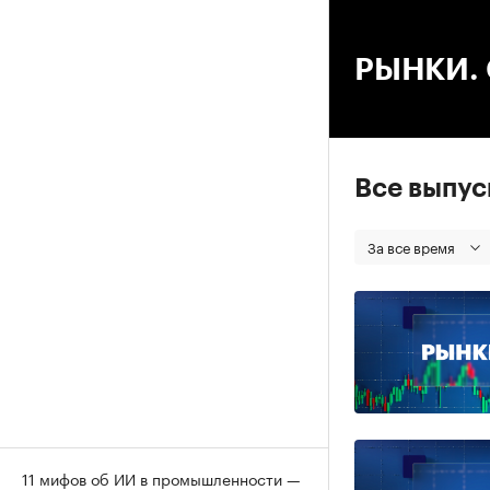
00
РЫНКИ. С
Все выпу
За все время
11 мифов об ИИ в промышленности —