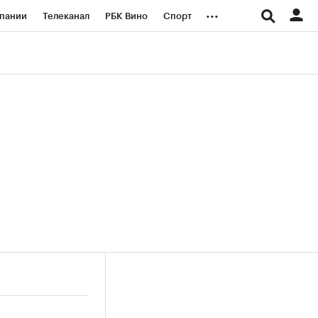
...
пании
Телеканал
РБК Вино
Спорт
ые проекты
Город
Стиль
Крипто
Спецпроекты СПб
логии и медиа
Финансы