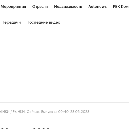
Мероприятия
Отрасли
Недвижимость
Autonews
РБК Ком
ние
РБК Курсы
РБК Life
Тренды
Визионеры
Национальн
Передачи
Последние видео
б
Исследования
Кредитные рейтинги
Франшизы
Газета
роверка контрагентов
Политика
Экономика
Бизнес
Техно
ЫНКИ
/
РЫНКИ. Сейчас. Выпуск за 09:40, 28.06.2023