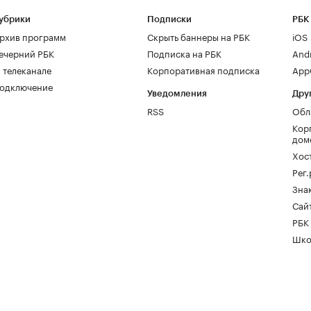
убрики
Подписки
РБК
рхив программ
Скрыть баннеры на РБК
iOS
ечерний РБК
Подписка на РБК
And
 телеканале
Корпоративная подписка
AppG
одключение
Уведомления
Дру
RSS
Обл
Кор
дом
Хос
Рег
Зна
Сайт
РБК
Шко