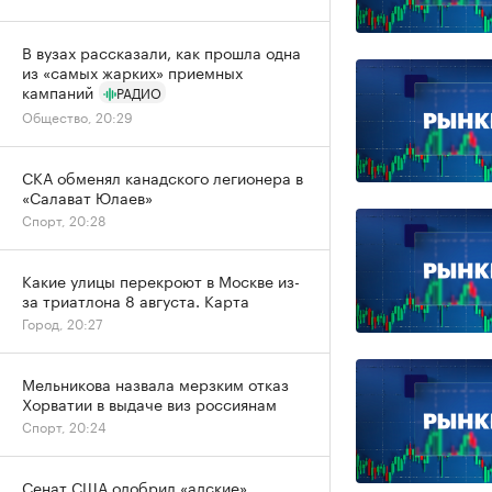
В вузах рассказали, как прошла одна
из «самых жарких» приемных
кампаний
РАДИО
Общество, 20:29
СКА обменял канадского легионера в
«Салават Юлаев»
Спорт, 20:28
Какие улицы перекроют в Москве из-
за триатлона 8 августа. Карта
Город, 20:27
Мельникова назвала мерзким отказ
Хорватии в выдаче виз россиянам
Спорт, 20:24
Сенат США одобрил «адские»