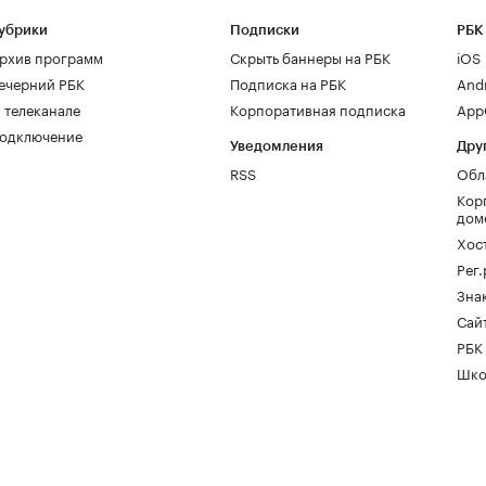
убрики
Подписки
РБК
рхив программ
Скрыть баннеры на РБК
iOS
ечерний РБК
Подписка на РБК
And
 телеканале
Корпоративная подписка
AppG
одключение
Уведомления
Дру
RSS
Обл
Кор
дом
Хос
Рег
Зна
Сайт
РБК
Шко