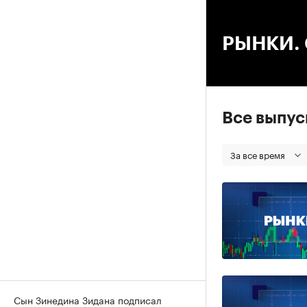
00
РЫНКИ. С
Все выпу
За все время
Сын Зинедина Зидана подписал