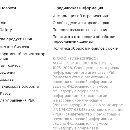
 Новости
Юридическая информация
Информация об ограничениях
roid
О соблюдении авторских прав
allery
Пользовательское соглашение
Политика в отношении обработки
гие продукты РБК
персональных данных
ако для бизнеса
Политика обработки файлов cookie
поративный регистратор
енов
© ООО «БИЗНЕСПРЕСС»,
АО «РОСБИЗНЕСКОНСАЛТИНГ»,
тинг сайтов
1995–2026
. Сообщения и материалы
.решения
информационного агентства «РБК»
(свидетельство о регистрации
комства
средства массовой информации
 знакомств podbor.ru
выдано Федеральной службой
по надзору в сфере связи,
 Курсы
информационных технологий
ла управления РБК
и массовых коммуникаций
(Роскомнадзор) 09.12.2015 за номером
ИА №ФС77-63848) и сетевого издания
«РБК» (свидетельство о регистрации
средства массовой информации
выдано Федеральной службой
по надзору в сфере связи,