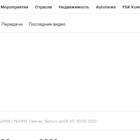
Мероприятия
Отрасли
Недвижимость
Autonews
РБК Ком
ние
РБК Курсы
РБК Life
Тренды
Визионеры
Национальн
Передачи
Последние видео
б
Исследования
Кредитные рейтинги
Франшизы
Газета
роверка контрагентов
Политика
Экономика
Бизнес
Техно
ЫНКИ
/
РЫНКИ. Сейчас. Выпуск за 09:40, 30.03.2023