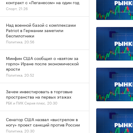
контракт с «Леганесом» на один год
Спорт, 21:26
Над военной базой с комплексами
Patriot в Германии заметили
беспилотники
Политика, 20:56
Минфин США сообщил о «взятом за
горло» Иране после экономической
ярости
Политика, 20:52
Зачем инвестировать в торговые
пространства на первых этажах
РБК и ПИК Серия плюс, 20:30
Сенатор США назвал «выстрелом в
ногу» проект санкций против России
Политика, 20:30