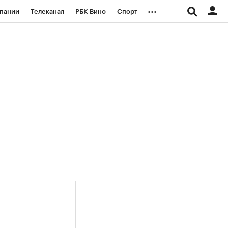
...
пании
Телеканал
РБК Вино
Спорт
ые проекты
Город
Стиль
Крипто
Спецпроекты СПб
логии и медиа
Финансы