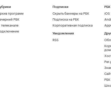
убрики
Подписки
РБК
рхив программ
Скрыть баннеры на РБК
iOS
ечерний РБК
Подписка на РБК
And
 телеканале
Корпоративная подписка
AppG
одключение
Уведомления
Дру
RSS
Обл
Кор
дом
Хос
Рег
Зна
Сайт
РБК
Шко