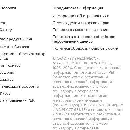
 Новости
Юридическая информация
Информация об ограничениях
roid
О соблюдении авторских прав
allery
Пользовательское соглашение
Политика в отношении обработки
гие продукты РБК
персональных данных
ако для бизнеса
Политика обработки файлов cookie
поративный регистратор
енов
© ООО «БИЗНЕСПРЕСС»,
АО «РОСБИЗНЕСКОНСАЛТИНГ»,
тинг сайтов
1995–2026
. Сообщения и материалы
.решения
информационного агентства «РБК»
(свидетельство о регистрации
комства
средства массовой информации
 знакомств podbor.ru
выдано Федеральной службой
по надзору в сфере связи,
 Курсы
информационных технологий
ла управления РБК
и массовых коммуникаций
(Роскомнадзор) 09.12.2015 за номером
ИА №ФС77-63848) и сетевого издания
«РБК» (свидетельство о регистрации
средства массовой информации
выдано Федеральной службой
по надзору в сфере связи,