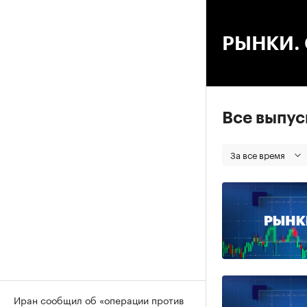
00
РЫНКИ. С
Все выпу
За все время
Иран сообщил об «операции против