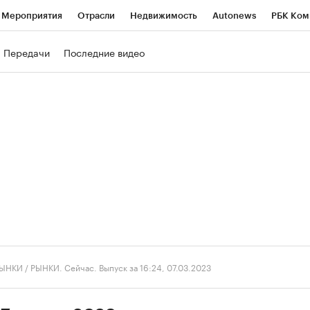
Мероприятия
Отрасли
Недвижимость
Autonews
РБК Ком
ние
РБК Курсы
РБК Life
Тренды
Визионеры
Национальн
Передачи
Последние видео
б
Исследования
Кредитные рейтинги
Франшизы
Газета
роверка контрагентов
Политика
Экономика
Бизнес
Техно
ЫНКИ
/
РЫНКИ. Сейчас. Выпуск за 16:24, 07.03.2023