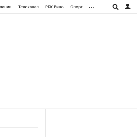
...
пании
Телеканал
РБК Вино
Спорт
ые проекты
Город
Стиль
Крипто
Спецпроекты СПб
логии и медиа
Финансы