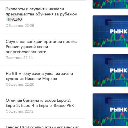
Эксперты и студенты назвали
преимущества обучения за рубежом
РАДИО
Общество, 22:29
Сеул счел санкции Британии против
России угрозой своей
энергобезопасности
Политика, 22:24
На 88-м году жизни ушел из жизни
художник Николай Марков
Общество, 22:20
Отличия бензина классов Евро-2,
Евро-3, Евро-4 и Евро-5. Видео РБК
Общество, 22:12
Генсек ООН осудил атаки украинских