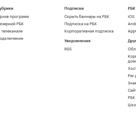
убрики
Подписки
РБК
рхив программ
Скрыть баннеры на РБК
iOS
ечерний РБК
Подписка на РБК
And
 телеканале
Корпоративная подписка
AppG
одключение
Уведомления
Дру
RSS
Обл
Кор
дом
Хос
Рег
Зна
Сайт
РБК
Шко