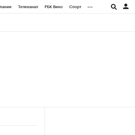
...
пании
Телеканал
РБК Вино
Спорт
ые проекты
Город
Стиль
Крипто
Спецпроекты СПб
логии и медиа
Финансы