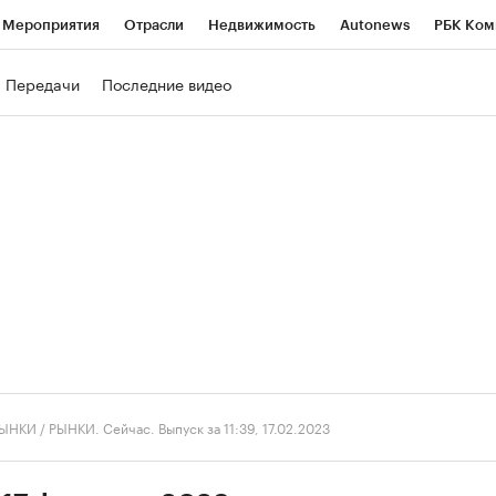
Мероприятия
Отрасли
Недвижимость
Autonews
РБК Ком
ние
РБК Курсы
РБК Life
Тренды
Визионеры
Национальн
Передачи
Последние видео
б
Исследования
Кредитные рейтинги
Франшизы
Газета
роверка контрагентов
Политика
Экономика
Бизнес
Техно
ЫНКИ
/
РЫНКИ. Сейчас. Выпуск за 11:39, 17.02.2023