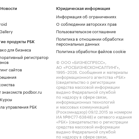
 Новости
Юридическая информация
Информация об ограничениях
roid
О соблюдении авторских прав
allery
Пользовательское соглашение
Политика в отношении обработки
гие продукты РБК
персональных данных
ако для бизнеса
Политика обработки файлов cookie
поративный регистратор
енов
© ООО «БИЗНЕСПРЕСС»,
АО «РОСБИЗНЕСКОНСАЛТИНГ»,
тинг сайтов
1995–2026
. Сообщения и материалы
.решения
информационного агентства «РБК»
(свидетельство о регистрации
комства
средства массовой информации
 знакомств podbor.ru
выдано Федеральной службой
по надзору в сфере связи,
 Курсы
информационных технологий
ла управления РБК
и массовых коммуникаций
(Роскомнадзор) 09.12.2015 за номером
ИА №ФС77-63848) и сетевого издания
«РБК» (свидетельство о регистрации
средства массовой информации
выдано Федеральной службой
по надзору в сфере связи,