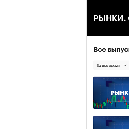
00
РЫНКИ. С
Все выпу
За все время