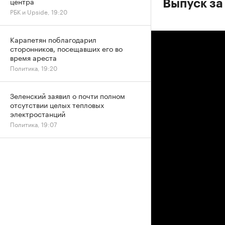
центра
Выпуск за
РБК и Upside, 19:20
Карапетян поблагодарил
сторонников, посещавших его во
время ареста
Политика, 19:20
Зеленский заявил о почти полном
отсутствии целых тепловых
электростанций
Политика, 19:07