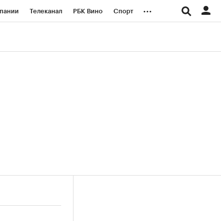
...
пании
Телеканал
РБК Вино
Спорт
ые проекты
Город
Стиль
Крипто
Спецпроекты СПб
логии и медиа
Финансы