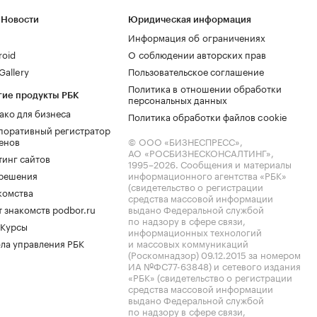
 Новости
Юридическая информация
Информация об ограничениях
roid
О соблюдении авторских прав
allery
Пользовательское соглашение
Политика в отношении обработки
гие продукты РБК
персональных данных
ако для бизнеса
Политика обработки файлов cookie
поративный регистратор
енов
© ООО «БИЗНЕСПРЕСС»,
АО «РОСБИЗНЕСКОНСАЛТИНГ»,
тинг сайтов
1995–2026
. Сообщения и материалы
.решения
информационного агентства «РБК»
(свидетельство о регистрации
комства
средства массовой информации
 знакомств podbor.ru
выдано Федеральной службой
по надзору в сфере связи,
 Курсы
информационных технологий
ла управления РБК
и массовых коммуникаций
(Роскомнадзор) 09.12.2015 за номером
ИА №ФС77-63848) и сетевого издания
«РБК» (свидетельство о регистрации
средства массовой информации
выдано Федеральной службой
по надзору в сфере связи,