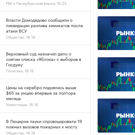
РБК и Петербургская Биржа, 16:23
Власти Домодедово сообщили о
ликвидации разлива химикатов после
атаки ВСУ
Общество, 16:19
Верховный суд назначил дело о
снятии списка «Яблока» с выборов в
Госдуму
Политика, 16:18
Цены на серебро поднялись выше
$65 за унцию впервые за полтора
месяца
Инвестиции, 16:16
В Люцерне пауки спровоцировали 19
ложных вызовов пожарных к мосту
Общество, 16:16