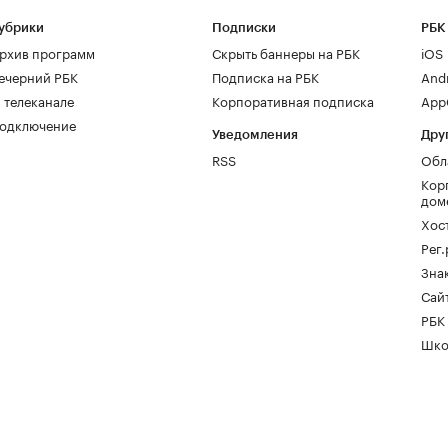
убрики
Подписки
РБК
рхив программ
Скрыть баннеры на РБК
iOS
ечерний РБК
Подписка на РБК
And
 телеканале
Корпоративная подписка
AppG
одключение
Уведомления
Дру
RSS
Обл
Кор
дом
Хос
Рег
Зна
Сайт
РБК
Шко