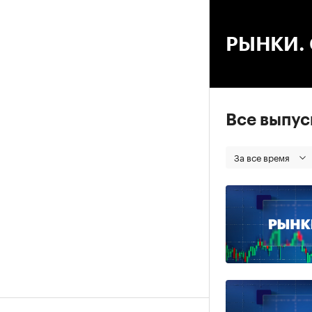
00
РЫНКИ. С
Все выпу
За все время