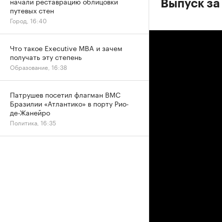
начали реставрацию облицовки
Выпуск за
путевых стен
Город, 16:40
Что такое Executive MBA и зачем
получать эту степень
Образование, 16:38
Патрушев посетил флагман ВМС
Бразилии «Атлантико» в порту Рио-
де-Жанейро
Политика, 16:35