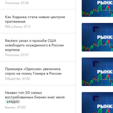
Политика, 07:29
Как Ходынка стала новым центром
притяжения
РБК и Stone, 07:11
Reuters узнал о просьбе США
освободить осужденного в России
морпеха
Политика, 07:07
Премьера «Одиссеи» увеличила
спрос на поэму Гомера в России
Общество, 07:02
Назван топ-30 самых
востребованных бизнес-книг июля
РАДИО
Бизнес, 07:00