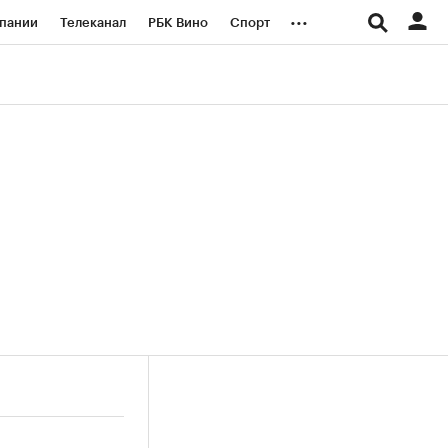
...
пании
Телеканал
РБК Вино
Спорт
ые проекты
Город
Стиль
Крипто
Спецпроекты СПб
логии и медиа
Финансы