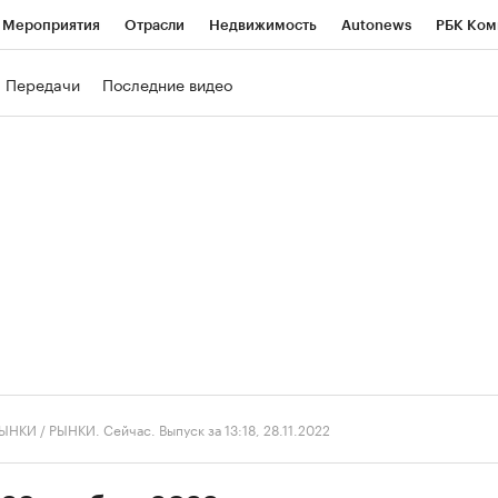
Мероприятия
Отрасли
Недвижимость
Autonews
РБК Ком
ние
РБК Курсы
РБК Life
Тренды
Визионеры
Национальн
Передачи
Последние видео
б
Исследования
Кредитные рейтинги
Франшизы
Газета
роверка контрагентов
Политика
Экономика
Бизнес
Техно
ЫНКИ
/
РЫНКИ. Сейчас. Выпуск за 13:18, 28.11.2022