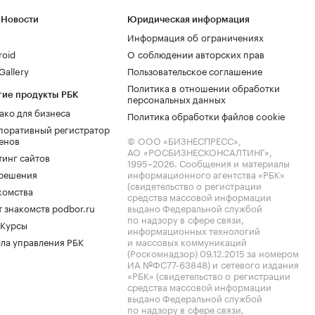
 Новости
Юридическая информация
Информация об ограничениях
roid
О соблюдении авторских прав
allery
Пользовательское соглашение
Политика в отношении обработки
гие продукты РБК
персональных данных
ако для бизнеса
Политика обработки файлов cookie
поративный регистратор
енов
© ООО «БИЗНЕСПРЕСС»,
АО «РОСБИЗНЕСКОНСАЛТИНГ»,
тинг сайтов
1995–2026
. Сообщения и материалы
.решения
информационного агентства «РБК»
(свидетельство о регистрации
комства
средства массовой информации
 знакомств podbor.ru
выдано Федеральной службой
по надзору в сфере связи,
 Курсы
информационных технологий
ла управления РБК
и массовых коммуникаций
(Роскомнадзор) 09.12.2015 за номером
ИА №ФС77-63848) и сетевого издания
«РБК» (свидетельство о регистрации
средства массовой информации
выдано Федеральной службой
по надзору в сфере связи,