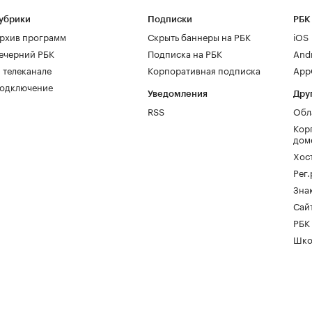
убрики
Подписки
РБК
рхив программ
Скрыть баннеры на РБК
iOS
ечерний РБК
Подписка на РБК
And
 телеканале
Корпоративная подписка
AppG
одключение
Уведомления
Дру
RSS
Обл
Кор
дом
Хос
Рег
Зна
Сайт
РБК
Шко