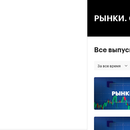
00
РЫНКИ. С
Все выпу
За все время