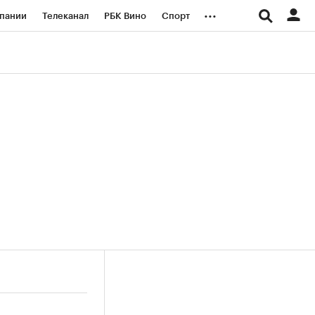
...
пании
Телеканал
РБК Вино
Спорт
ые проекты
Город
Стиль
Крипто
Спецпроекты СПб
логии и медиа
Финансы