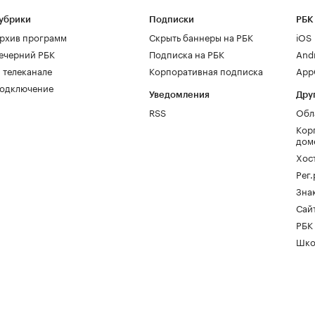
убрики
Подписки
РБК
рхив программ
Скрыть баннеры на РБК
iOS
ечерний РБК
Подписка на РБК
And
 телеканале
Корпоративная подписка
AppG
одключение
Уведомления
Дру
RSS
Обл
Кор
дом
Хос
Рег
Зна
Сайт
РБК
Шко