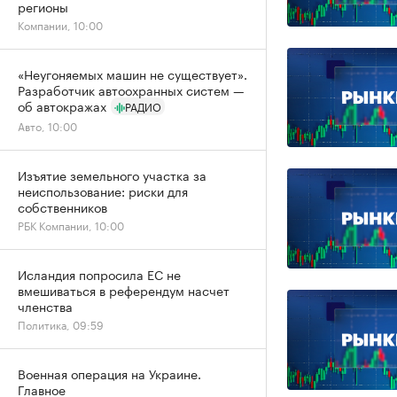
регионы
Компании, 10:00
«Неугоняемых машин не существует».
Разработчик автоохранных систем —
об автокражах
РАДИО
Авто, 10:00
Изъятие земельного участка за
неиспользование: риски для
собственников
РБК Компании, 10:00
Исландия попросила ЕС не
вмешиваться в референдум насчет
членства
Политика, 09:59
Военная операция на Украине.
Главное