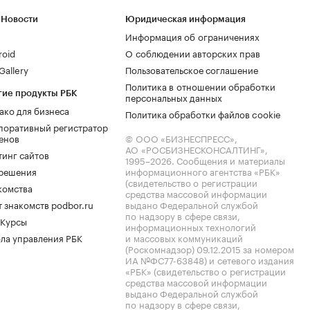
 Новости
Юридическая информация
Информация об ограничениях
roid
О соблюдении авторских прав
allery
Пользовательское соглашение
Политика в отношении обработки
гие продукты РБК
персональных данных
ако для бизнеса
Политика обработки файлов cookie
поративный регистратор
енов
© ООО «БИЗНЕСПРЕСС»,
АО «РОСБИЗНЕСКОНСАЛТИНГ»,
тинг сайтов
1995–2026
. Сообщения и материалы
.решения
информационного агентства «РБК»
(свидетельство о регистрации
комства
средства массовой информации
 знакомств podbor.ru
выдано Федеральной службой
по надзору в сфере связи,
 Курсы
информационных технологий
ла управления РБК
и массовых коммуникаций
(Роскомнадзор) 09.12.2015 за номером
ИА №ФС77-63848) и сетевого издания
«РБК» (свидетельство о регистрации
средства массовой информации
выдано Федеральной службой
по надзору в сфере связи,