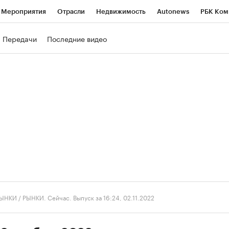
Мероприятия
Отрасли
Недвижимость
Autonews
РБК Ком
ние
РБК Курсы
РБК Life
Тренды
Визионеры
Национальн
Передачи
Последние видео
б
Исследования
Кредитные рейтинги
Франшизы
Газета
роверка контрагентов
Политика
Экономика
Бизнес
Техно
ЫНКИ
/
РЫНКИ. Сейчас. Выпуск за 16:24, 02.11.2022