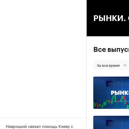
00
РЫНКИ. С
Все выпу
За все время
Навроцкий связал помощь Киеву с