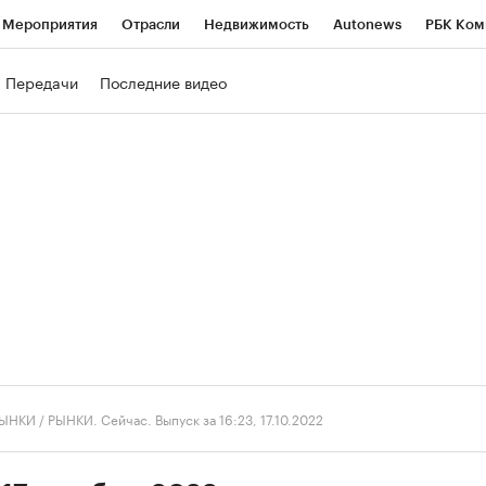
Мероприятия
Отрасли
Недвижимость
Autonews
РБК Ком
ние
РБК Курсы
РБК Life
Тренды
Визионеры
Национальн
Передачи
Последние видео
б
Исследования
Кредитные рейтинги
Франшизы
Газета
роверка контрагентов
Политика
Экономика
Бизнес
Техно
ЫНКИ
/
РЫНКИ. Сейчас. Выпуск за 16:23, 17.10.2022