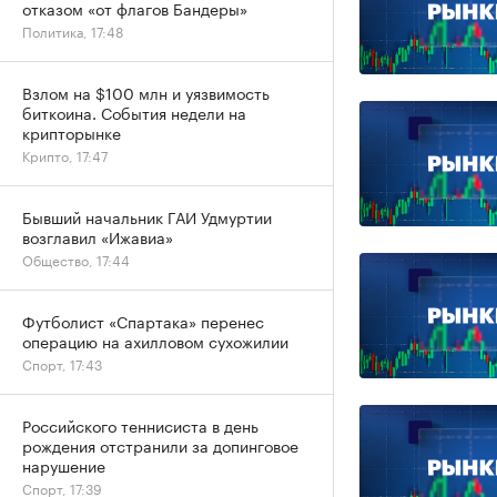
отказом «от флагов Бандеры»
Политика, 17:48
Взлом на $100 млн и уязвимость
биткоина. События недели на
крипторынке
Крипто, 17:47
Бывший начальник ГАИ Удмуртии
возглавил «Ижавиа»
Общество, 17:44
Футболист «Спартака» перенес
операцию на ахилловом сухожилии
Спорт, 17:43
Российского теннисиста в день
рождения отстранили за допинговое
нарушение
Спорт, 17:39