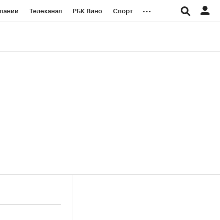
...
пании
Телеканал
РБК Вино
Спорт
ые проекты
Город
Стиль
Крипто
Спецпроекты СПб
логии и медиа
Финансы