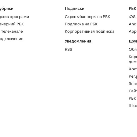
убрики
Подписки
РБК
рхив программ
Скрыть баннеры на РБК
iOS
ечерний РБК
Подписка на РБК
And
 телеканале
Корпоративная подписка
AppG
одключение
Уведомления
Дру
RSS
Обл
Кор
дом
Хос
Рег
Зна
Сайт
РБК
Шко