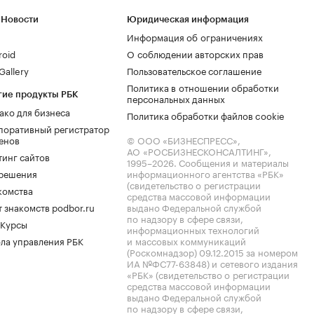
 Новости
Юридическая информация
Информация об ограничениях
roid
О соблюдении авторских прав
allery
Пользовательское соглашение
Политика в отношении обработки
гие продукты РБК
персональных данных
ако для бизнеса
Политика обработки файлов cookie
поративный регистратор
енов
© ООО «БИЗНЕСПРЕСС»,
АО «РОСБИЗНЕСКОНСАЛТИНГ»,
тинг сайтов
1995–2026
. Сообщения и материалы
.решения
информационного агентства «РБК»
(свидетельство о регистрации
комства
средства массовой информации
 знакомств podbor.ru
выдано Федеральной службой
по надзору в сфере связи,
 Курсы
информационных технологий
ла управления РБК
и массовых коммуникаций
(Роскомнадзор) 09.12.2015 за номером
ИА №ФС77-63848) и сетевого издания
«РБК» (свидетельство о регистрации
средства массовой информации
выдано Федеральной службой
по надзору в сфере связи,