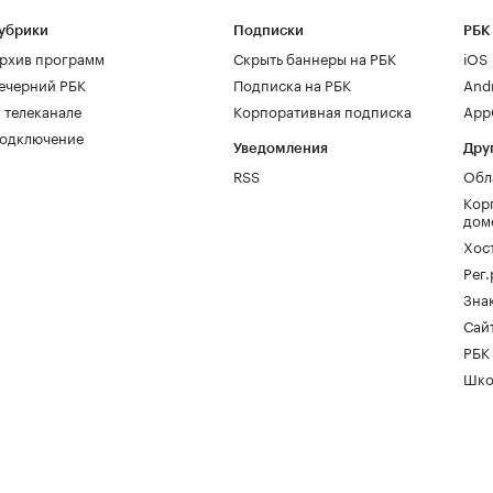
убрики
Подписки
РБК
рхив программ
Скрыть баннеры на РБК
iOS
ечерний РБК
Подписка на РБК
And
 телеканале
Корпоративная подписка
AppG
одключение
Уведомления
Дру
RSS
Обл
Кор
дом
Хос
Рег
Зна
Сайт
РБК
Шко