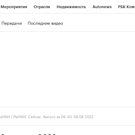
Мероприятия
Отрасли
Недвижимость
Autonews
РБК Ком
ние
РБК Курсы
РБК Life
Тренды
Визионеры
Национальн
Передачи
Последние видео
б
Исследования
Кредитные рейтинги
Франшизы
Газета
роверка контрагентов
Политика
Экономика
Бизнес
Техно
ЫНКИ
/
РЫНКИ. Сейчас. Выпуск за 09:40, 08.08.2022