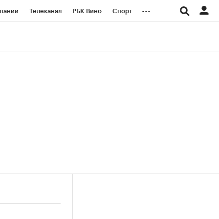
...
пании
Телеканал
РБК Вино
Спорт
ые проекты
Город
Стиль
Крипто
Спецпроекты СПб
логии и медиа
Финансы