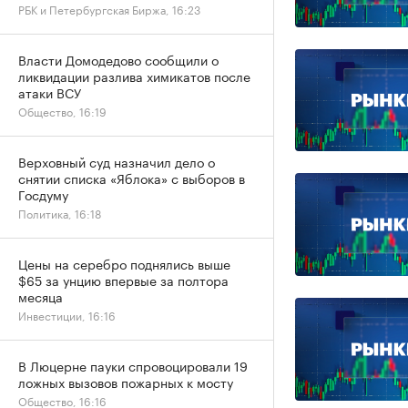
РБК и Петербургская Биржа, 16:23
Власти Домодедово сообщили о
ликвидации разлива химикатов после
атаки ВСУ
Общество, 16:19
Верховный суд назначил дело о
снятии списка «Яблока» с выборов в
Госдуму
Политика, 16:18
Цены на серебро поднялись выше
$65 за унцию впервые за полтора
месяца
Инвестиции, 16:16
В Люцерне пауки спровоцировали 19
ложных вызовов пожарных к мосту
Общество, 16:16