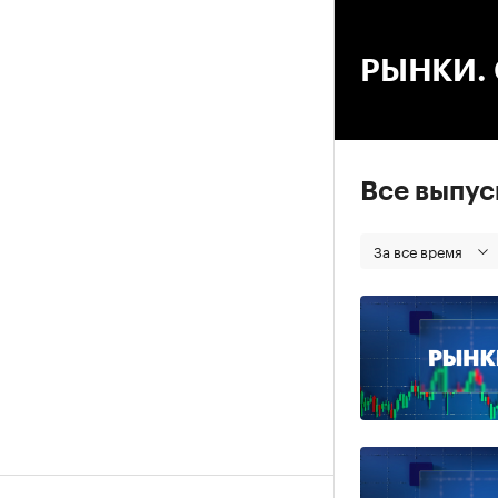
00
РЫНКИ. С
Все выпу
За все время