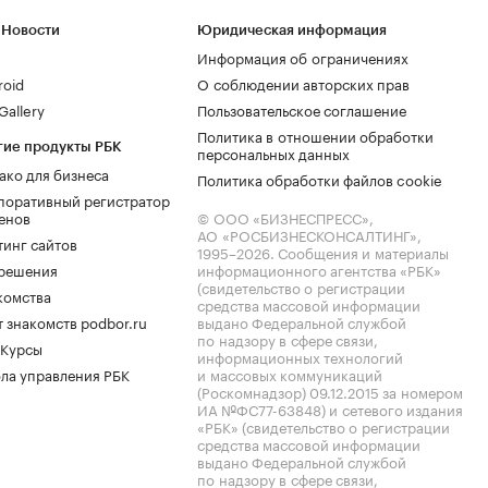
 Новости
Юридическая информация
Информация об ограничениях
roid
О соблюдении авторских прав
allery
Пользовательское соглашение
Политика в отношении обработки
гие продукты РБК
персональных данных
ако для бизнеса
Политика обработки файлов cookie
поративный регистратор
енов
© ООО «БИЗНЕСПРЕСС»,
АО «РОСБИЗНЕСКОНСАЛТИНГ»,
тинг сайтов
1995–2026
. Сообщения и материалы
.решения
информационного агентства «РБК»
(свидетельство о регистрации
комства
средства массовой информации
 знакомств podbor.ru
выдано Федеральной службой
по надзору в сфере связи,
 Курсы
информационных технологий
ла управления РБК
и массовых коммуникаций
(Роскомнадзор) 09.12.2015 за номером
ИА №ФС77-63848) и сетевого издания
«РБК» (свидетельство о регистрации
средства массовой информации
выдано Федеральной службой
по надзору в сфере связи,