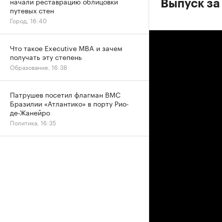
начали реставрацию облицовки
Выпуск за
путевых стен
Город, 16:40
Что такое Executive MBA и зачем
получать эту степень
Образование, 16:38
Патрушев посетил флагман ВМС
Бразилии «Атлантико» в порту Рио-
де-Жанейро
Политика, 16:35