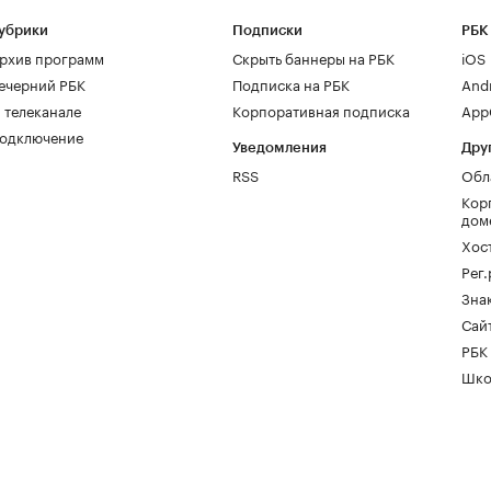
убрики
Подписки
РБК
рхив программ
Скрыть баннеры на РБК
iOS
ечерний РБК
Подписка на РБК
And
 телеканале
Корпоративная подписка
AppG
одключение
Уведомления
Дру
RSS
Обл
Кор
дом
Хос
Рег
Зна
Сайт
РБК
Шко