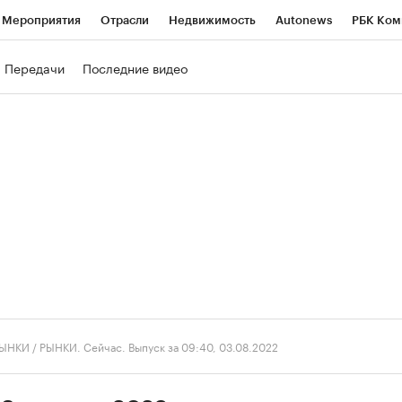
Мероприятия
Отрасли
Недвижимость
Autonews
РБК Ком
ние
РБК Курсы
РБК Life
Тренды
Визионеры
Национальн
Передачи
Последние видео
б
Исследования
Кредитные рейтинги
Франшизы
Газета
роверка контрагентов
Политика
Экономика
Бизнес
Техно
ЫНКИ
/
РЫНКИ. Сейчас. Выпуск за 09:40, 03.08.2022