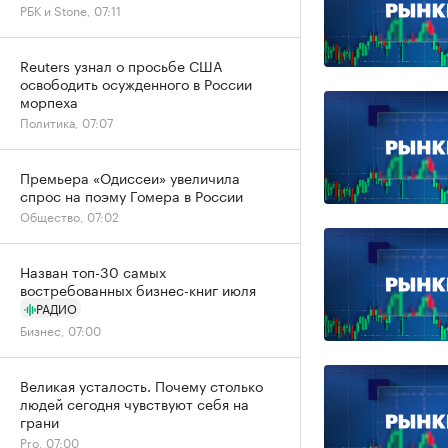
РБК и Stone, 07:11
Reuters узнал о просьбе США
освободить осужденного в России
морпеха
Политика, 07:07
Премьера «Одиссеи» увеличила
спрос на поэму Гомера в России
Общество, 07:02
Назван топ-30 самых
востребованных бизнес-книг июля
РАДИО
Бизнес, 07:00
Великая усталость. Почему столько
людей сегодня чувствуют себя на
грани
Pro, 07:00