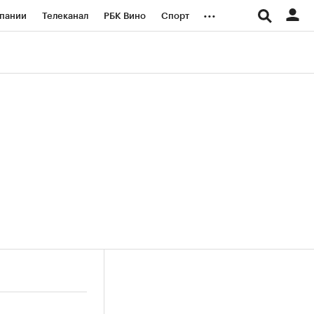
...
пании
Телеканал
РБК Вино
Спорт
ые проекты
Город
Стиль
Крипто
Спецпроекты СПб
логии и медиа
Финансы