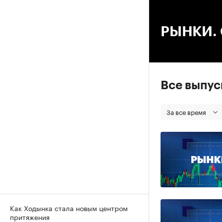
00
РЫНКИ. С
Все выпу
За все время
Как Ходынка стала новым центром
притяжения