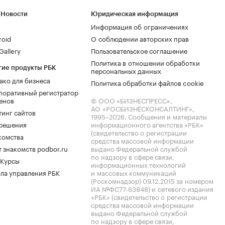
 Новости
Юридическая информация
Информация об ограничениях
roid
О соблюдении авторских прав
allery
Пользовательское соглашение
Политика в отношении обработки
гие продукты РБК
персональных данных
ако для бизнеса
Политика обработки файлов cookie
поративный регистратор
енов
© ООО «БИЗНЕСПРЕСС»,
АО «РОСБИЗНЕСКОНСАЛТИНГ»,
тинг сайтов
1995–2026
. Сообщения и материалы
.решения
информационного агентства «РБК»
(свидетельство о регистрации
комства
средства массовой информации
 знакомств podbor.ru
выдано Федеральной службой
по надзору в сфере связи,
 Курсы
информационных технологий
ла управления РБК
и массовых коммуникаций
(Роскомнадзор) 09.12.2015 за номером
ИА №ФС77-63848) и сетевого издания
«РБК» (свидетельство о регистрации
средства массовой информации
выдано Федеральной службой
по надзору в сфере связи,