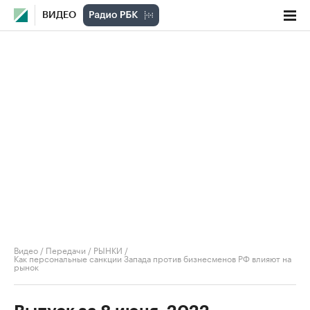
ВИДЕО
Видео
/
Передачи
/
РЫНКИ
/
Как персональные санкции Запада против бизнесменов РФ влияют на
рынок