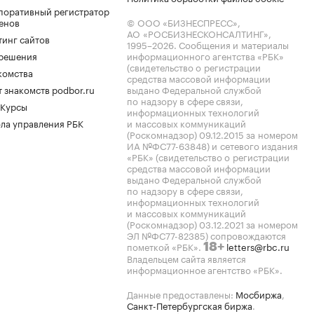
поративный регистратор
енов
© ООО «БИЗНЕСПРЕСС»,
АО «РОСБИЗНЕСКОНСАЛТИНГ»,
тинг сайтов
1995–2026
. Сообщения и материалы
.решения
информационного агентства «РБК»
(свидетельство о регистрации
комства
средства массовой информации
 знакомств podbor.ru
выдано Федеральной службой
по надзору в сфере связи,
 Курсы
информационных технологий
ла управления РБК
и массовых коммуникаций
(Роскомнадзор) 09.12.2015 за номером
ИА №ФС77-63848) и сетевого издания
«РБК» (свидетельство о регистрации
средства массовой информации
выдано Федеральной службой
по надзору в сфере связи,
информационных технологий
и массовых коммуникаций
(Роскомнадзор) 03.12.2021 за номером
ЭЛ №ФС77-82385) сопровождаются
пометкой «РБК».
letters@rbc.ru
18+
Владельцем сайта является
информационное агентство «РБК».
Данные предоставлены:
Мосбиржа
,
Санкт-Петербургская биржа
.