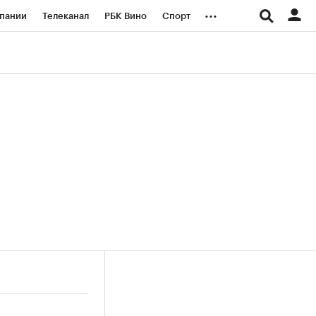
...
пании
Телеканал
РБК Вино
Спорт
ые проекты
Город
Стиль
Крипто
Спецпроекты СПб
логии и медиа
Финансы