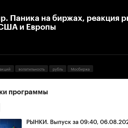
:00
/
00:00
. Паника на биржах, реакция 
 США и Европы
 акций
волатильность
рубль
Мосбиржа
ски программы
РЫНКИ. Выпуск за 09:40, 06.08.20