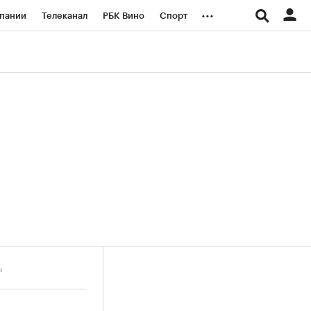
...
пании
Телеканал
РБК Вино
Спорт
ые проекты
Город
Стиль
Крипто
Спецпроекты СПб
логии и медиа
Финансы
ы