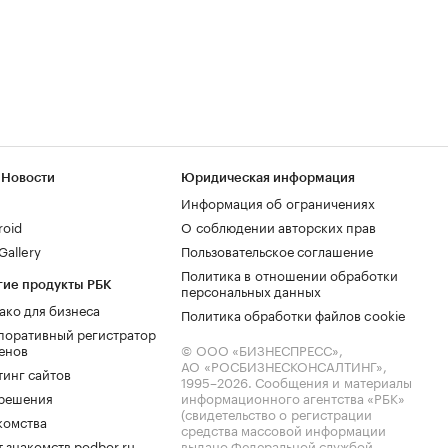
 Новости
Юридическая информация
Информация об ограничениях
roid
О соблюдении авторских прав
allery
Пользовательское соглашение
Политика в отношении обработки
гие продукты РБК
персональных данных
ако для бизнеса
Политика обработки файлов cookie
поративный регистратор
енов
© ООО «БИЗНЕСПРЕСС»,
АО «РОСБИЗНЕСКОНСАЛТИНГ»,
тинг сайтов
1995–2026
. Сообщения и материалы
.решения
информационного агентства «РБК»
(свидетельство о регистрации
комства
средства массовой информации
 знакомств podbor.ru
выдано Федеральной службой