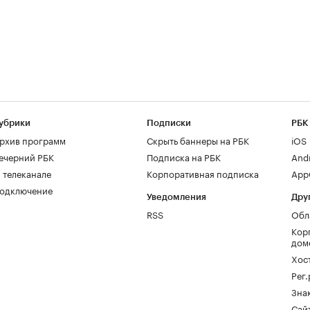
убрики
Подписки
РБК
рхив программ
Скрыть баннеры на РБК
iOS
ечерний РБК
Подписка на РБК
And
 телеканале
Корпоративная подписка
AppG
одключение
Уведомления
Дру
RSS
Обл
Кор
дом
Хос
Рег
Зна
Сайт