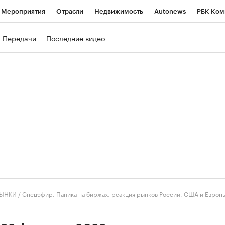
Мероприятия
Отрасли
Недвижимость
Autonews
РБК Ком
ние
РБК Курсы
РБК Life
Тренды
Визионеры
Национальн
Передачи
Последние видео
б
Исследования
Кредитные рейтинги
Франшизы
Газета
роверка контрагентов
Политика
Экономика
Бизнес
Техно
ЫНКИ
/
Спецэфир. Паника на биржах, реакция рынков России, США и Европ