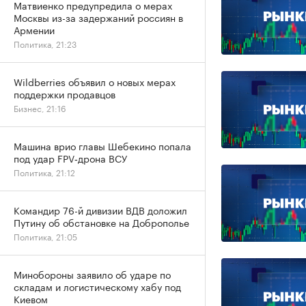
Матвиенко предупредила о мерах
Москвы из-за задержаний россиян в
Армении
Политика, 21:23
Wildberries объявил о новых мерах
поддержки продавцов
Бизнес, 21:16
Машина врио главы Шебекино попала
под удар FPV‑дрона ВСУ
Политика, 21:12
Командир 76-й дивизии ВДВ доложил
Путину об обстановке на Доброполье
Политика, 21:05
Минобороны заявило об ударе по
складам и логистическому хабу под
Киевом