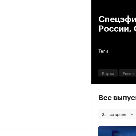
00
Спецэфир
России,
Теги
Биржа
Рынок
Все выпу
За все время