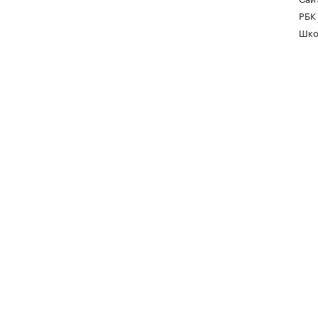
РБК
Шко