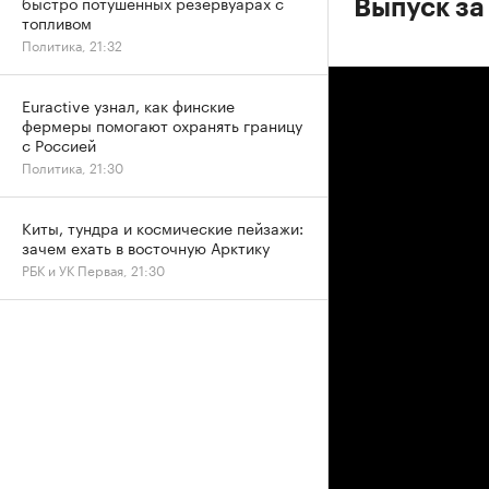
быстро потушенных резервуарах с
Выпуск за
топливом
Политика, 21:32
Euractive узнал, как финские
фермеры помогают охранять границу
с Россией
Политика, 21:30
Киты, тундра и космические пейзажи:
зачем ехать в восточную Арктику
РБК и УК Первая, 21:30