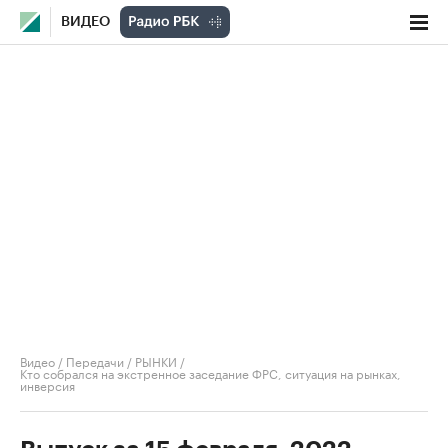
ВИДЕО
Видео
/
Передачи
/
РЫНКИ
/
Кто собрался на экстренное заседание ФРС, ситуация на рынках,
инверсия