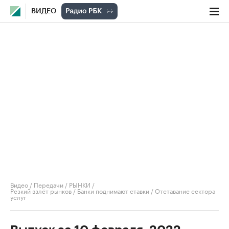
ВИДЕО
Видео
/
Передачи
/
РЫНКИ
/
Резкий взлёт рынков / Банки поднимают ставки / Отставание сектора
услуг