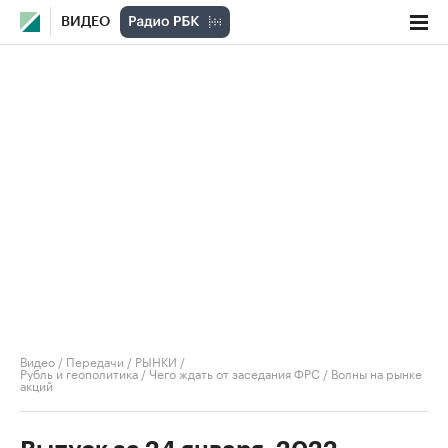
ВИДЕО
Видео
/
Передачи
/
РЫНКИ
/
Рубль и геополитика / Чего ждать от заседания ФРС / Волны на рынке
акций