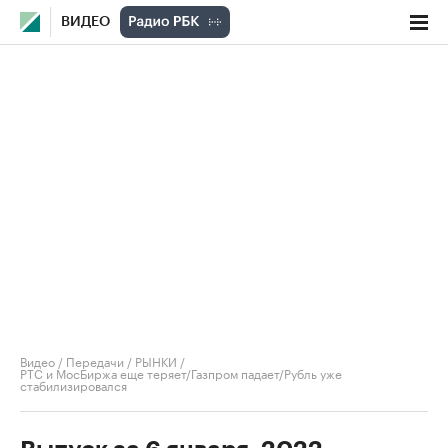
ВИДЕО
Видео
/
Передачи
/
РЫНКИ
/
РТС и МосБиржа еще теряет/Газпром падает/Рубль уже
стабилизировался