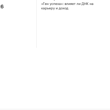
«Ген успеха»: влияет ли ДНК на
26
карьеру и доход