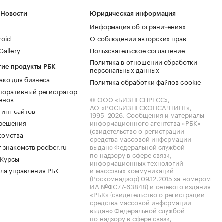
 Новости
Юридическая информация
Информация об ограничениях
roid
О соблюдении авторских прав
allery
Пользовательское соглашение
Политика в отношении обработки
гие продукты РБК
персональных данных
ако для бизнеса
Политика обработки файлов cookie
поративный регистратор
енов
© ООО «БИЗНЕСПРЕСС»,
АО «РОСБИЗНЕСКОНСАЛТИНГ»,
тинг сайтов
1995–2026
. Сообщения и материалы
.решения
информационного агентства «РБК»
(свидетельство о регистрации
комства
средства массовой информации
 знакомств podbor.ru
выдано Федеральной службой
по надзору в сфере связи,
 Курсы
информационных технологий
ла управления РБК
и массовых коммуникаций
(Роскомнадзор) 09.12.2015 за номером
ИА №ФС77-63848) и сетевого издания
«РБК» (свидетельство о регистрации
средства массовой информации
выдано Федеральной службой
по надзору в сфере связи,