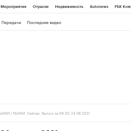
Мероприятия
Отрасли
Недвижимость
Autonews
РБК Ком
ние
РБК Курсы
РБК Life
Тренды
Визионеры
Национальн
Передачи
Последние видео
б
Исследования
Кредитные рейтинги
Франшизы
Газета
роверка контрагентов
Политика
Экономика
Бизнес
Техно
ЫНКИ
/
РЫНКИ. Сейчас. Выпуск за 09:50, 24.08.2021