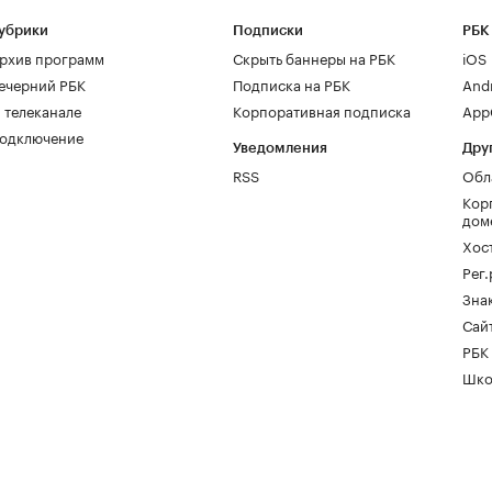
убрики
Подписки
РБК
рхив программ
Скрыть баннеры на РБК
iOS
ечерний РБК
Подписка на РБК
And
 телеканале
Корпоративная подписка
AppG
одключение
Уведомления
Дру
RSS
Обл
Кор
дом
Хос
Рег
Зна
Сайт
РБК
Шко