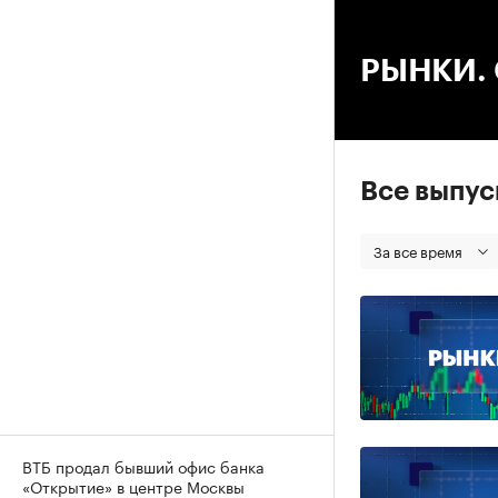
00
РЫНКИ. С
Все выпу
За все время
ВТБ продал бывший офис банка
«Открытие» в центре Москвы