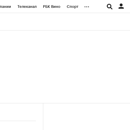
...
пании
Телеканал
РБК Вино
Спорт
ые проекты
Город
Стиль
Крипто
Спецпроекты СПб
логии и медиа
Финансы