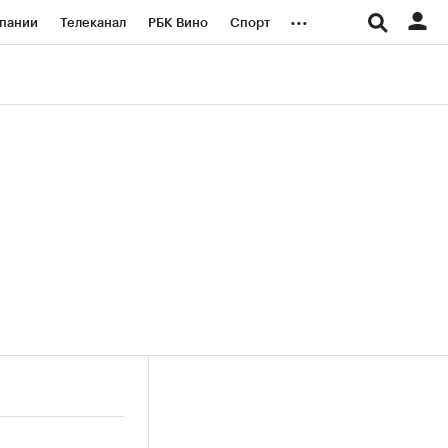
...
пании
Телеканал
РБК Вино
Спорт
ые проекты
Город
Стиль
Крипто
Спецпроекты СПб
логии и медиа
Финансы