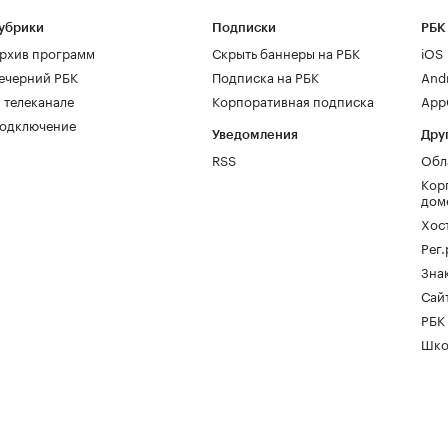
убрики
Подписки
РБК
рхив программ
Скрыть баннеры на РБК
iOS
ечерний РБК
Подписка на РБК
And
 телеканале
Корпоративная подписка
AppG
одключение
Уведомления
Дру
RSS
Обл
Кор
дом
Хос
Рег
Зна
Сайт
РБК
Шко