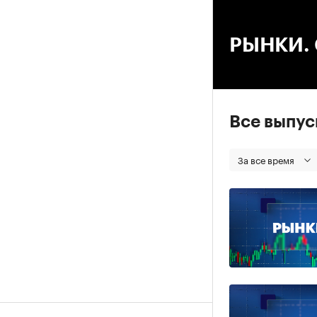
00
РЫНКИ. С
Все выпу
За все время