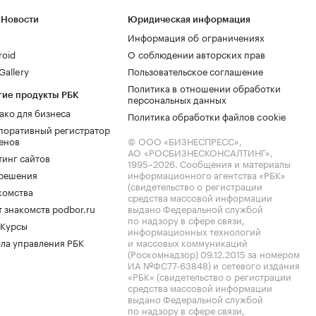
 Новости
Юридическая информация
Информация об ограничениях
roid
О соблюдении авторских прав
allery
Пользовательское соглашение
Политика в отношении обработки
гие продукты РБК
персональных данных
ако для бизнеса
Политика обработки файлов cookie
поративный регистратор
енов
© ООО «БИЗНЕСПРЕСС»,
АО «РОСБИЗНЕСКОНСАЛТИНГ»,
тинг сайтов
1995–2026
. Сообщения и материалы
.решения
информационного агентства «РБК»
(свидетельство о регистрации
комства
средства массовой информации
 знакомств podbor.ru
выдано Федеральной службой
по надзору в сфере связи,
 Курсы
информационных технологий
ла управления РБК
и массовых коммуникаций
(Роскомнадзор) 09.12.2015 за номером
ИА №ФС77-63848) и сетевого издания
«РБК» (свидетельство о регистрации
средства массовой информации
выдано Федеральной службой
по надзору в сфере связи,