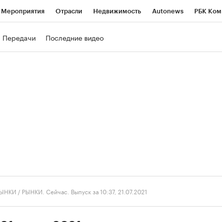
Мероприятия
Отрасли
Недвижимость
Autonews
РБК Ком
ние
РБК Курсы
РБК Life
Тренды
Визионеры
Национальн
Передачи
Последние видео
б
Исследования
Кредитные рейтинги
Франшизы
Газета
роверка контрагентов
Политика
Экономика
Бизнес
Техно
ЫНКИ
/
РЫНКИ. Сейчас. Выпуск за 10:37, 21.07.2021