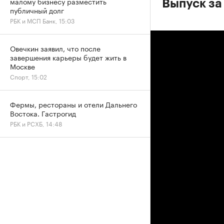
малому бизнесу разместить
Выпуск за
публичный долг
РБК и МСП Банк, 15:03
Овечкин заявил, что после
завершения карьеры будет жить в
Москве
Спорт, 15:02
Фермы, рестораны и отели Дальнего
Востока. Гастрогид
РБК и РСХБ, 14:48