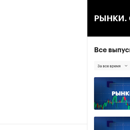
00
РЫНКИ. С
Все выпу
За все время