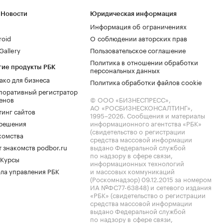
 Новости
Юридическая информация
Информация об ограничениях
roid
О соблюдении авторских прав
allery
Пользовательское соглашение
Политика в отношении обработки
гие продукты РБК
персональных данных
ако для бизнеса
Политика обработки файлов cookie
поративный регистратор
енов
© ООО «БИЗНЕСПРЕСС»,
АО «РОСБИЗНЕСКОНСАЛТИНГ»,
тинг сайтов
1995–2026
. Сообщения и материалы
.решения
информационного агентства «РБК»
(свидетельство о регистрации
комства
средства массовой информации
 знакомств podbor.ru
выдано Федеральной службой
по надзору в сфере связи,
 Курсы
информационных технологий
ла управления РБК
и массовых коммуникаций
(Роскомнадзор) 09.12.2015 за номером
ИА №ФС77-63848) и сетевого издания
«РБК» (свидетельство о регистрации
средства массовой информации
выдано Федеральной службой
по надзору в сфере связи,