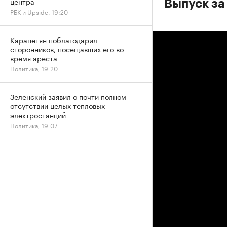
центра
Выпуск за
РБК и Upside, 19:20
Карапетян поблагодарил
сторонников, посещавших его во
время ареста
Политика, 19:20
Зеленский заявил о почти полном
отсутствии целых тепловых
электростанций
Политика, 19:07