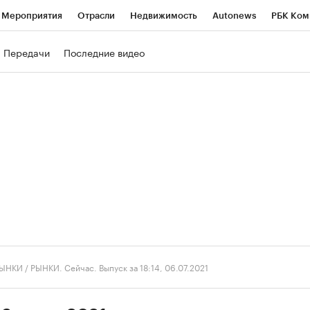
Мероприятия
Отрасли
Недвижимость
Autonews
РБК Ком
ние
РБК Курсы
РБК Life
Тренды
Визионеры
Национальн
Передачи
Последние видео
б
Исследования
Кредитные рейтинги
Франшизы
Газета
роверка контрагентов
Политика
Экономика
Бизнес
Техно
ЫНКИ
/
РЫНКИ. Сейчас. Выпуск за 18:14, 06.07.2021