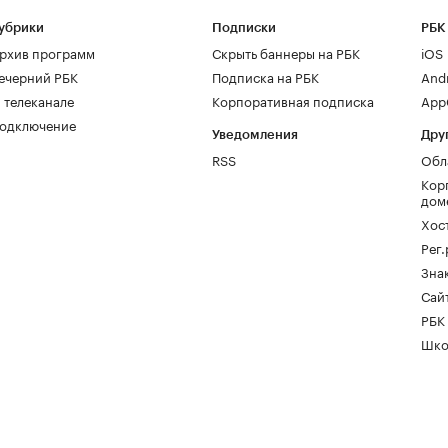
убрики
Подписки
РБК
рхив программ
Скрыть баннеры на РБК
iOS
ечерний РБК
Подписка на РБК
And
 телеканале
Корпоративная подписка
AppG
одключение
Уведомления
Дру
RSS
Обл
Кор
дом
Хос
Рег
Зна
Сайт
РБК
Шко