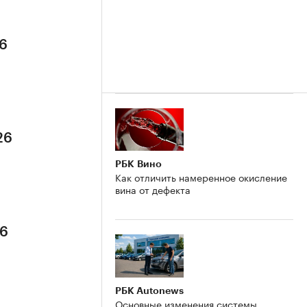
26
26
РБК Вино
Как отличить намеренное окисление
вина от дефекта
26
РБК Autonews
Основные изменения системы