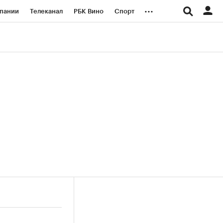
...
пании
Телеканал
РБК Вино
Спорт
ые проекты
Город
Стиль
Крипто
Спецпроекты СПб
логии и медиа
Финансы