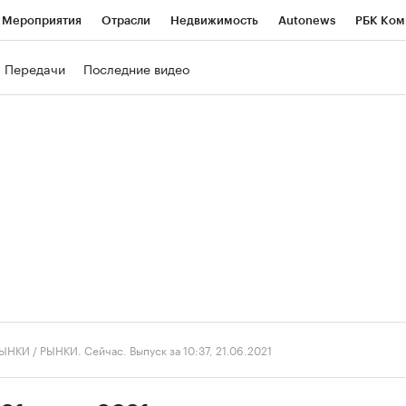
Мероприятия
Отрасли
Недвижимость
Autonews
РБК Ком
ние
РБК Курсы
РБК Life
Тренды
Визионеры
Национальн
Передачи
Последние видео
б
Исследования
Кредитные рейтинги
Франшизы
Газета
роверка контрагентов
Политика
Экономика
Бизнес
Техно
ЫНКИ
/
РЫНКИ. Сейчас. Выпуск за 10:37, 21.06.2021