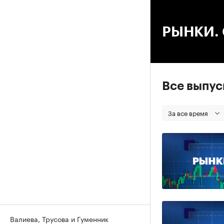
00
РЫНКИ. С
Все выпу
За все время
Валиева, Трусова и Гуменник