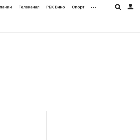
...
пании
Телеканал
РБК Вино
Спорт
ые проекты
Город
Стиль
Крипто
Спецпроекты СПб
логии и медиа
Финансы