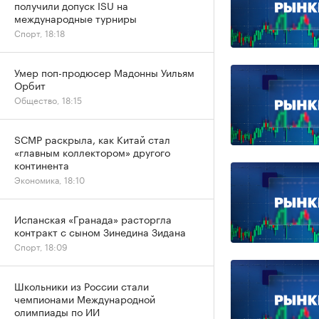
получили допуск ISU на
международные турниры
Спорт, 18:18
Умер поп-продюсер Мадонны Уильям
Орбит
Общество, 18:15
SCMP раскрыла, как Китай стал
«главным коллектором» другого
континента
Экономика, 18:10
Испанская «Гранада» расторгла
контракт с сыном Зинедина Зидана
Спорт, 18:09
Школьники из России стали
чемпионами Международной
олимпиады по ИИ