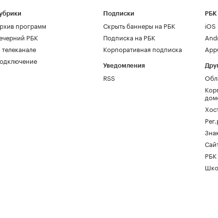
убрики
Подписки
РБК
рхив программ
Скрыть баннеры на РБК
iOS
ечерний РБК
Подписка на РБК
And
 телеканале
Корпоративная подписка
AppG
одключение
Уведомления
Дру
RSS
Обл
Кор
дом
Хос
Рег
Зна
Сайт
РБК
Шко