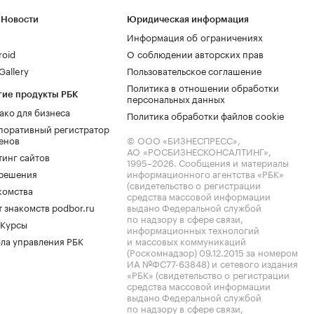
 Новости
Юридическая информация
Информация об ограничениях
roid
О соблюдении авторских прав
allery
Пользовательское соглашение
Политика в отношении обработки
гие продукты РБК
персональных данных
ако для бизнеса
Политика обработки файлов cookie
поративный регистратор
енов
© ООО «БИЗНЕСПРЕСС»,
АО «РОСБИЗНЕСКОНСАЛТИНГ»,
тинг сайтов
1995–2026
. Сообщения и материалы
.решения
информационного агентства «РБК»
(свидетельство о регистрации
комства
средства массовой информации
 знакомств podbor.ru
выдано Федеральной службой
по надзору в сфере связи,
 Курсы
информационных технологий
ла управления РБК
и массовых коммуникаций
(Роскомнадзор) 09.12.2015 за номером
ИА №ФС77-63848) и сетевого издания
«РБК» (свидетельство о регистрации
средства массовой информации
выдано Федеральной службой
по надзору в сфере связи,