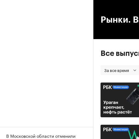
00
Рынки. В
Все выпу
За все время
В Московской области отменили