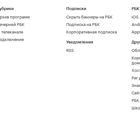
убрики
Подписки
РБК
рхив программ
Скрыть баннеры на РБК
iOS
ечерний РБК
Подписка на РБК
And
 телеканале
Корпоративная подписка
AppG
одключение
Уведомления
Дру
RSS
Обл
Кор
дом
Хос
Рег
Зна
Сайт
РБК
Шко