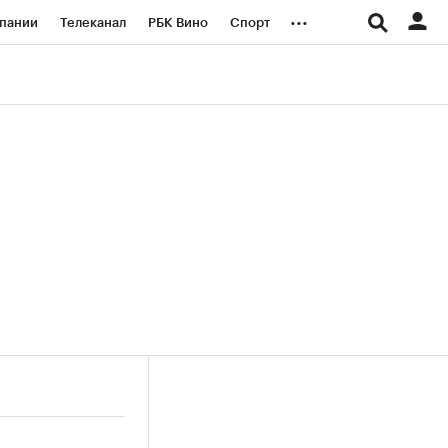
...
пании
Телеканал
РБК Вино
Спорт
ые проекты
Город
Стиль
Крипто
Спецпроекты СПб
логии и медиа
Финансы