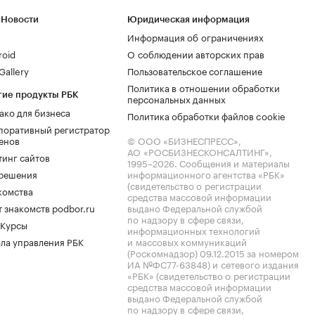
 Новости
Юридическая информация
Информация об ограничениях
roid
О соблюдении авторских прав
allery
Пользовательское соглашение
Политика в отношении обработки
гие продукты РБК
персональных данных
ако для бизнеса
Политика обработки файлов cookie
поративный регистратор
енов
© ООО «БИЗНЕСПРЕСС»,
АО «РОСБИЗНЕСКОНСАЛТИНГ»,
тинг сайтов
1995–2026
. Сообщения и материалы
.решения
информационного агентства «РБК»
(свидетельство о регистрации
комства
средства массовой информации
 знакомств podbor.ru
выдано Федеральной службой
по надзору в сфере связи,
 Курсы
информационных технологий
ла управления РБК
и массовых коммуникаций
(Роскомнадзор) 09.12.2015 за номером
ИА №ФС77-63848) и сетевого издания
«РБК» (свидетельство о регистрации
средства массовой информации
выдано Федеральной службой
по надзору в сфере связи,