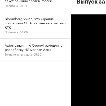
пакет санкций против России
Выпуск за 
Политика, 06:14
Bloomberg узнал, что Украина
пообещала США больше не атаковать
КТК
Политика, 06:09
Axios узнал, что OpenAI замедлила
разработку ИИ-модели Astra
Технологии и медиа, 05:50