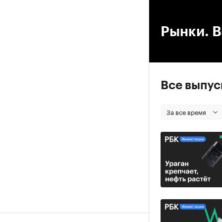
00
Рынки. В
Все выпу
За все время