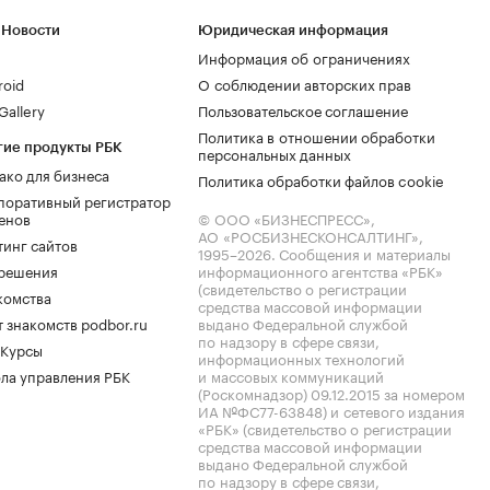
 Новости
Юридическая информация
Информация об ограничениях
roid
О соблюдении авторских прав
allery
Пользовательское соглашение
Политика в отношении обработки
гие продукты РБК
персональных данных
ако для бизнеса
Политика обработки файлов cookie
поративный регистратор
енов
© ООО «БИЗНЕСПРЕСС»,
АО «РОСБИЗНЕСКОНСАЛТИНГ»,
тинг сайтов
1995–2026
. Сообщения и материалы
.решения
информационного агентства «РБК»
(свидетельство о регистрации
комства
средства массовой информации
 знакомств podbor.ru
выдано Федеральной службой
по надзору в сфере связи,
 Курсы
информационных технологий
ла управления РБК
и массовых коммуникаций
(Роскомнадзор) 09.12.2015 за номером
ИА №ФС77-63848) и сетевого издания
«РБК» (свидетельство о регистрации
средства массовой информации
выдано Федеральной службой
по надзору в сфере связи,