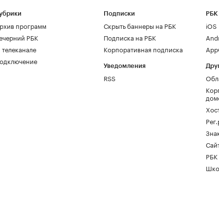
убрики
Подписки
РБК
рхив программ
Скрыть баннеры на РБК
iOS
ечерний РБК
Подписка на РБК
And
 телеканале
Корпоративная подписка
AppG
одключение
Уведомления
Дру
RSS
Обл
Кор
дом
Хос
Рег
Зна
Сайт
РБК
Шко