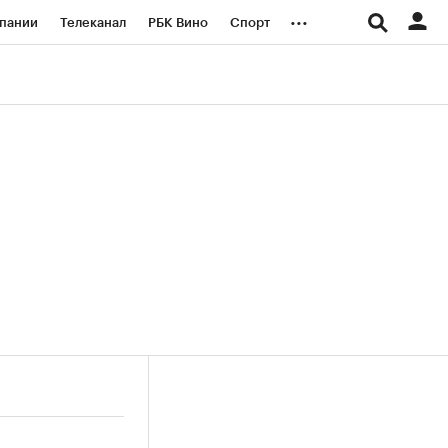
...
пании
Телеканал
РБК Вино
Спорт
ые проекты
Город
Стиль
Крипто
Спецпроекты СПб
логии и медиа
Финансы