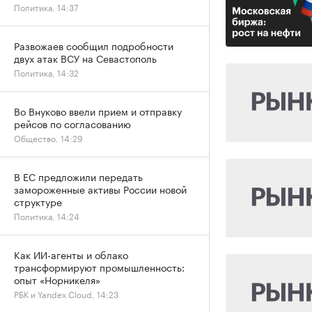
Политика, 14:37
Развожаев сообщил подробности
двух атак ВСУ на Севастополь
Политика, 14:32
Во Внуково ввели прием и отправку
рейсов по согласованию
Общество, 14:29
В ЕС предложили передать
замороженные активы России новой
структуре
Политика, 14:24
Как ИИ-агенты и облако
трансформируют промышленность:
опыт «Норникеля»
РБК и Yandex Cloud, 14:23