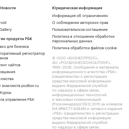
 Новости
Юридическая информация
Информация об ограничениях
roid
О соблюдении авторских прав
allery
Пользовательское соглашение
Политика в отношении обработки
гие продукты РБК
персональных данных
ако для бизнеса
Политика обработки файлов cookie
поративный регистратор
енов
© ООО «БИЗНЕСПРЕСС»,
АО «РОСБИЗНЕСКОНСАЛТИНГ»,
тинг сайтов
1995–2026
. Сообщения и материалы
.решения
информационного агентства «РБК»
(свидетельство о регистрации
комства
средства массовой информации
 знакомств podbor.ru
выдано Федеральной службой
по надзору в сфере связи,
 Курсы
информационных технологий
ла управления РБК
и массовых коммуникаций
(Роскомнадзор) 09.12.2015 за номером
ИА №ФС77-63848) и сетевого издания
«РБК» (свидетельство о регистрации
средства массовой информации
выдано Федеральной службой
по надзору в сфере связи,