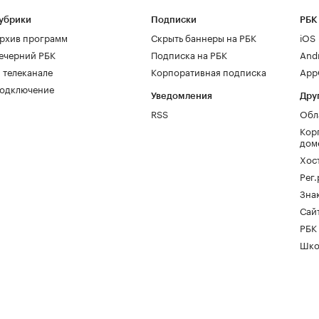
убрики
Подписки
РБК
рхив программ
Скрыть баннеры на РБК
iOS
ечерний РБК
Подписка на РБК
And
 телеканале
Корпоративная подписка
AppG
одключение
Уведомления
Дру
RSS
Обл
Кор
дом
Хос
Рег
Зна
Сайт
РБК
Шко