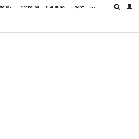
...
пании
Телеканал
РБК Вино
Спорт
ые проекты
Город
Стиль
Крипто
Спецпроекты СПб
логии и медиа
Финансы