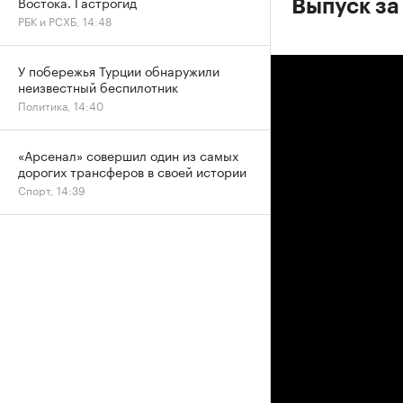
Востока. Гастрогид
Выпуск за
РБК и РСХБ, 14:48
У побережья Турции обнаружили
неизвестный беспилотник
Политика, 14:40
«Арсенал» совершил один из самых
дорогих трансферов в своей истории
Спорт, 14:39