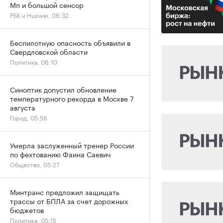
Мп и большой сенсор
РБК и Huawei, 06:32
Беспилотную опасность объявили в
Свердловской области
Политика, 06:10
Синоптик допустил обновление
температурного рекорда в Москве 7
августа
Город, 05:56
Умерла заслуженный тренер России
по фехтованию Фаина Саевич
Общество, 05:27
Минтранс предложил защищать
трассы от БПЛА за счет дорожных
бюджетов
Политика, 05:15