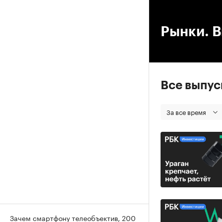
00
Рынки. В
Все выпу
За все время
Зачем смартфону телеобъектив, 200