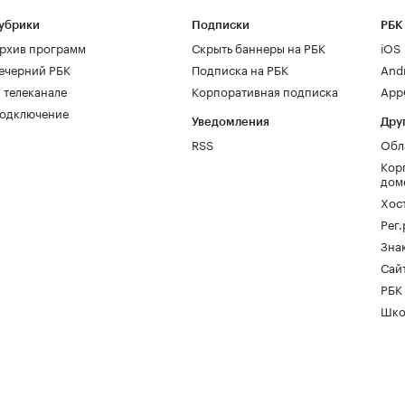
убрики
Подписки
РБК
рхив программ
Скрыть баннеры на РБК
iOS
ечерний РБК
Подписка на РБК
And
 телеканале
Корпоративная подписка
AppG
одключение
Уведомления
Дру
RSS
Обл
Кор
дом
Хос
Рег
Зна
Сайт
РБК
Шко