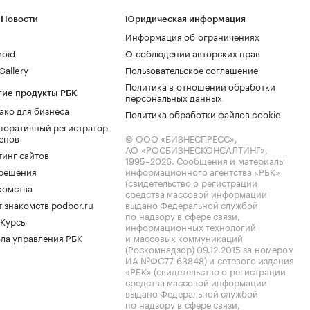
 Новости
Юридическая информация
Информация об ограничениях
roid
О соблюдении авторских прав
allery
Пользовательское соглашение
Политика в отношении обработки
гие продукты РБК
персональных данных
ако для бизнеса
Политика обработки файлов cookie
поративный регистратор
енов
© ООО «БИЗНЕСПРЕСС»,
АО «РОСБИЗНЕСКОНСАЛТИНГ»,
тинг сайтов
1995–2026
. Сообщения и материалы
.решения
информационного агентства «РБК»
(свидетельство о регистрации
комства
средства массовой информации
 знакомств podbor.ru
выдано Федеральной службой
по надзору в сфере связи,
 Курсы
информационных технологий
ла управления РБК
и массовых коммуникаций
(Роскомнадзор) 09.12.2015 за номером
ИА №ФС77-63848) и сетевого издания
«РБК» (свидетельство о регистрации
средства массовой информации
выдано Федеральной службой
по надзору в сфере связи,