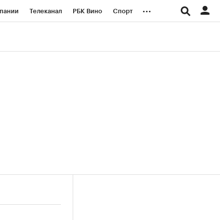
...
пании
Телеканал
РБК Вино
Спорт
ые проекты
Город
Стиль
Крипто
Спецпроекты СПб
логии и медиа
Финансы