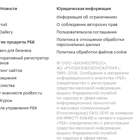
 Новости
Юридическая информация
Информация об ограничениях
roid
О соблюдении авторских прав
allery
Пользовательское соглашение
Политика в отношении обработки
гие продукты РБК
персональных данных
ако для бизнеса
Политика обработки файлов cookie
поративный регистратор
енов
© ООО «БИЗНЕСПРЕСС»,
АО «РОСБИЗНЕСКОНСАЛТИНГ»,
тинг сайтов
1995–2026
. Сообщения и материалы
.решения
информационного агентства «РБК»
(свидетельство о регистрации
комства
средства массовой информации
 знакомств podbor.ru
выдано Федеральной службой
по надзору в сфере связи,
 Курсы
информационных технологий
ла управления РБК
и массовых коммуникаций
(Роскомнадзор) 09.12.2015 за номером
ИА №ФС77-63848) и сетевого издания
«РБК» (свидетельство о регистрации
средства массовой информации
выдано Федеральной службой
по надзору в сфере связи,