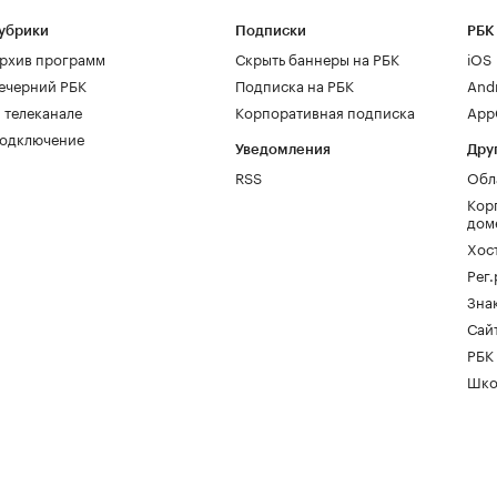
убрики
Подписки
РБК
рхив программ
Скрыть баннеры на РБК
iOS
ечерний РБК
Подписка на РБК
And
 телеканале
Корпоративная подписка
AppG
одключение
Уведомления
Дру
RSS
Обл
Кор
дом
Хос
Рег
Зна
Сайт
РБК
Шко