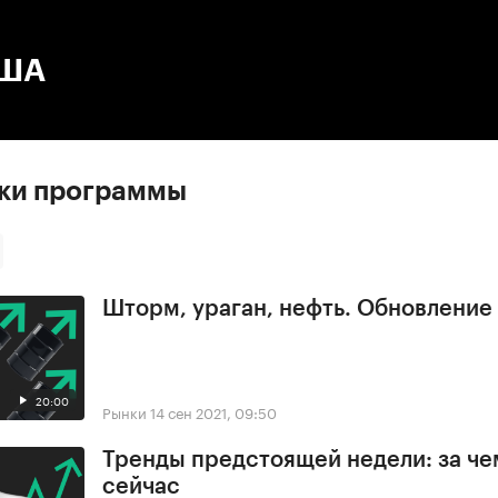
:00
/
00:00
США
ски программы
Шторм, ураган, нефть. Обновлени
20:00
Рынки
14 сен 2021, 09:50
Тренды предстоящей недели: за че
сейчас