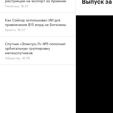
рестрикций на экспорт из Армении
Выпуск за
Политика, 16:57
Как Сэйлор использовал ИИ для
привлечения $15 млрд на биткоины
Крипто, 16:57
Спутник «Электро-Л» №5 пополнил
орбитальную группировку
метеоспутников
Общество, 16:56