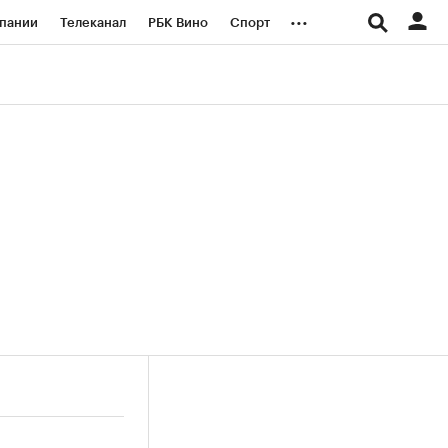
...
пании
Телеканал
РБК Вино
Спорт
ые проекты
Город
Стиль
Крипто
Спецпроекты СПб
логии и медиа
Финансы