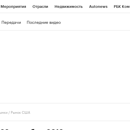
Мероприятия
Отрасли
Недвижимость
Autonews
РБК Ком
ние
РБК Курсы
РБК Life
Тренды
Визионеры
Национальн
Передачи
Последние видео
б
Исследования
Кредитные рейтинги
Франшизы
Газета
роверка контрагентов
Политика
Экономика
Бизнес
Техно
ынки
/
Рынок США