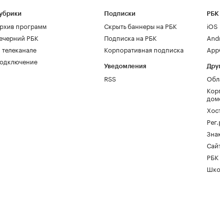
убрики
Подписки
РБК
рхив программ
Скрыть баннеры на РБК
iOS
ечерний РБК
Подписка на РБК
And
 телеканале
Корпоративная подписка
AppG
одключение
Уведомления
Дру
RSS
Обл
Кор
дом
Хос
Рег
Зна
Сайт
РБК
Шко