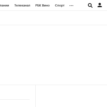
...
пании
Телеканал
РБК Вино
Спорт
ые проекты
Город
Стиль
Крипто
Спецпроекты СПб
логии и медиа
Финансы