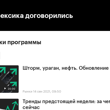
:00
/
00:00
ексика договорились
ски программы
Шторм, ураган, нефть. Обновлени
20:00
Рынки
14 сен 2021, 09:50
Тренды предстоящей недели: за че
сейчас