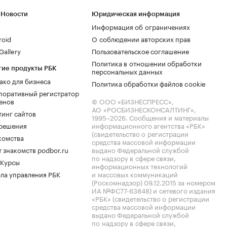
 Новости
Юридическая информация
Информация об ограничениях
roid
О соблюдении авторских прав
allery
Пользовательское соглашение
Политика в отношении обработки
гие продукты РБК
персональных данных
ако для бизнеса
Политика обработки файлов cookie
поративный регистратор
енов
© ООО «БИЗНЕСПРЕСС»,
АО «РОСБИЗНЕСКОНСАЛТИНГ»,
тинг сайтов
1995–2026
. Сообщения и материалы
.решения
информационного агентства «РБК»
(свидетельство о регистрации
комства
средства массовой информации
 знакомств podbor.ru
выдано Федеральной службой
по надзору в сфере связи,
 Курсы
информационных технологий
ла управления РБК
и массовых коммуникаций
(Роскомнадзор) 09.12.2015 за номером
ИА №ФС77-63848) и сетевого издания
«РБК» (свидетельство о регистрации
средства массовой информации
выдано Федеральной службой
по надзору в сфере связи,