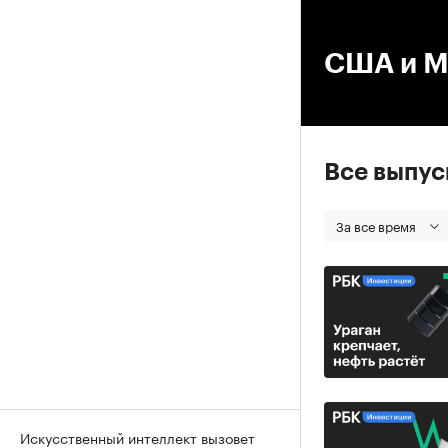
00
США и М
Все выпу
За все время
Искусственный интеллект вызовет