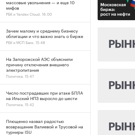
массовые увольнения — и еще 10
мифов
РБК и Yandex Cloud, 16:00
Зачем малому и среднему бизнесу
облигации и что важно знать о бирже
РБК и МСП Банк, 15:48
На Запорожской АЭС объяснили
причину отключения внешнего
электропитания
Политика, 15:47
Число пострадавших при атаке БПЛА
на Ильский НПЗ выросло до шести
Политика, 15:42
Плющенко назвал радостью
возвращение Валиевой и Трусовой на
турниры ISU