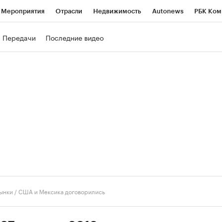
Мероприятия
Отрасли
Недвижимость
Autonews
РБК Ком
ние
РБК Курсы
РБК Life
Тренды
Визионеры
Национальн
Передачи
Последние видео
б
Исследования
Кредитные рейтинги
Франшизы
Газета
роверка контрагентов
Политика
Экономика
Бизнес
Техно
ынки
/
США и Мексика договорились