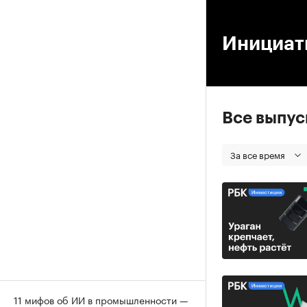
00
Инициат
Все выпу
За все время
11 мифов об ИИ в промышленности —