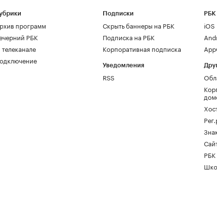
убрики
Подписки
РБК
рхив программ
Скрыть баннеры на РБК
iOS
ечерний РБК
Подписка на РБК
And
 телеканале
Корпоративная подписка
AppG
одключение
Уведомления
Дру
RSS
Обл
Кор
дом
Хос
Рег
Зна
Сайт
РБК
Шко