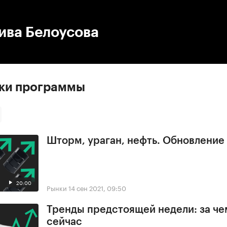
:00
/
00:00
ива Белоусова
ски программы
Шторм, ураган, нефть. Обновлени
20:00
Рынки
14 сен 2021, 09:50
Тренды предстоящей недели: за че
сейчас