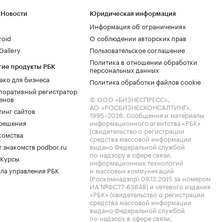
 Новости
Юридическая информация
Информация об ограничениях
roid
О соблюдении авторских прав
allery
Пользовательское соглашение
Политика в отношении обработки
гие продукты РБК
персональных данных
ако для бизнеса
Политика обработки файлов cookie
поративный регистратор
енов
© ООО «БИЗНЕСПРЕСС»,
АО «РОСБИЗНЕСКОНСАЛТИНГ»,
тинг сайтов
1995–2026
. Сообщения и материалы
.решения
информационного агентства «РБК»
(свидетельство о регистрации
комства
средства массовой информации
 знакомств podbor.ru
выдано Федеральной службой
по надзору в сфере связи,
 Курсы
информационных технологий
ла управления РБК
и массовых коммуникаций
(Роскомнадзор) 09.12.2015 за номером
ИА №ФС77-63848) и сетевого издания
«РБК» (свидетельство о регистрации
средства массовой информации
выдано Федеральной службой
по надзору в сфере связи,