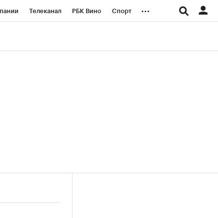
...
пании
Телеканал
РБК Вино
Спорт
ые проекты
Город
Стиль
Крипто
Спецпроекты СПб
логии и медиа
Финансы