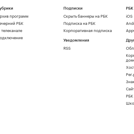
убрики
Подписки
РБК
рхив программ
Скрыть баннеры на РБК
iOS
ечерний РБК
Подписка на РБК
And
 телеканале
Корпоративная подписка
AppG
одключение
Уведомления
Дру
RSS
Обл
Кор
дом
Хос
Рег
Зна
Сайт
РБК
Шко