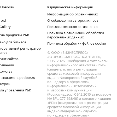
 Новости
Юридическая информация
Информация об ограничениях
roid
О соблюдении авторских прав
allery
Пользовательское соглашение
Политика в отношении обработки
гие продукты РБК
персональных данных
ако для бизнеса
Политика обработки файлов cookie
поративный регистратор
енов
© ООО «БИЗНЕСПРЕСС»,
АО «РОСБИЗНЕСКОНСАЛТИНГ»,
тинг сайтов
1995–2026
. Сообщения и материалы
.решения
информационного агентства «РБК»
(свидетельство о регистрации
комства
средства массовой информации
 знакомств podbor.ru
выдано Федеральной службой
по надзору в сфере связи,
 Курсы
информационных технологий
ла управления РБК
и массовых коммуникаций
(Роскомнадзор) 09.12.2015 за номером
ИА №ФС77-63848) и сетевого издания
«РБК» (свидетельство о регистрации
средства массовой информации
выдано Федеральной службой
по надзору в сфере связи,