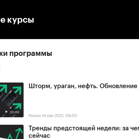
:00
/
00:00
е курсы
ски программы
Шторм, ураган, нефть. Обновлени
20:00
Рынки
14 сен 2021, 09:50
Тренды предстоящей недели: за че
сейчас