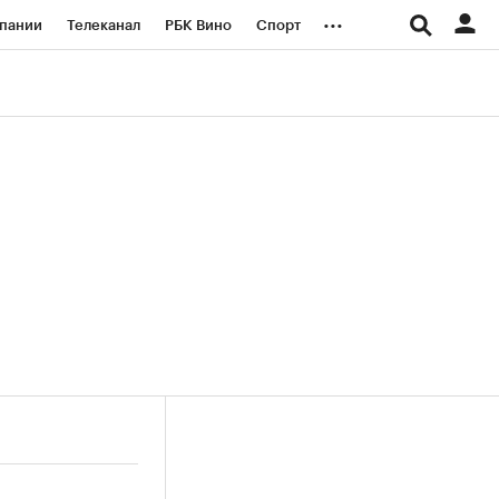
...
пании
Телеканал
РБК Вино
Спорт
ые проекты
Город
Стиль
Крипто
Спецпроекты СПб
логии и медиа
Финансы