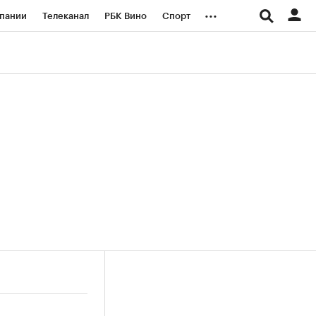
...
пании
Телеканал
РБК Вино
Спорт
ые проекты
Город
Стиль
Крипто
Спецпроекты СПб
логии и медиа
Финансы