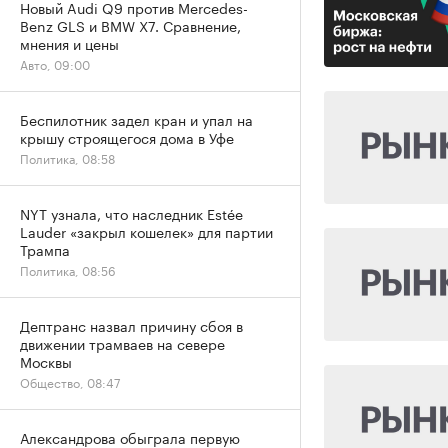
Новый Audi Q9 против Mercedes-
Benz GLS и BMW X7. Сравнение,
мнения и цены
Авто, 09:00
Беспилотник задел кран и упал на
крышу строящегося дома в Уфе
Политика, 08:58
NYT узнала, что наследник Estée
Lauder «закрыл кошелек» для партии
Трампа
Политика, 08:56
Дептранс назвал причину сбоя в
движении трамваев на севере
Москвы
Общество, 08:47
Александрова обыграла первую