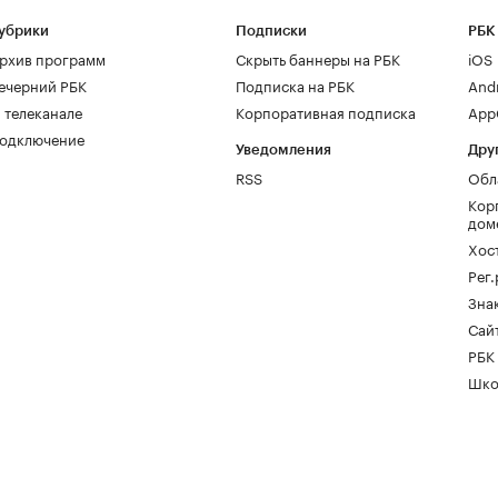
убрики
Подписки
РБК
рхив программ
Скрыть баннеры на РБК
iOS
ечерний РБК
Подписка на РБК
And
 телеканале
Корпоративная подписка
AppG
одключение
Уведомления
Дру
RSS
Обл
Кор
дом
Хос
Рег
Зна
Сайт
РБК
Шко