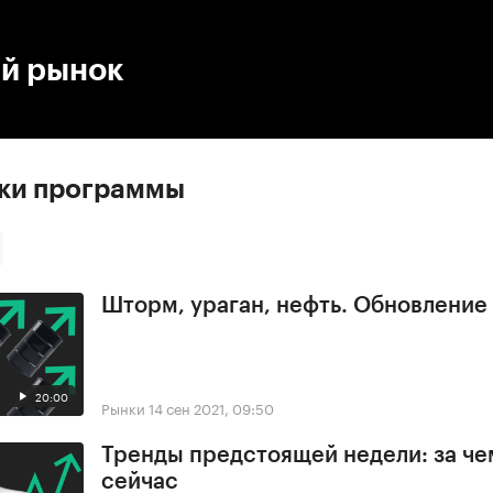
:00
/
00:00
й рынок
ски программы
Шторм, ураган, нефть. Обновлени
20:00
Рынки
14 сен 2021, 09:50
Тренды предстоящей недели: за че
сейчас