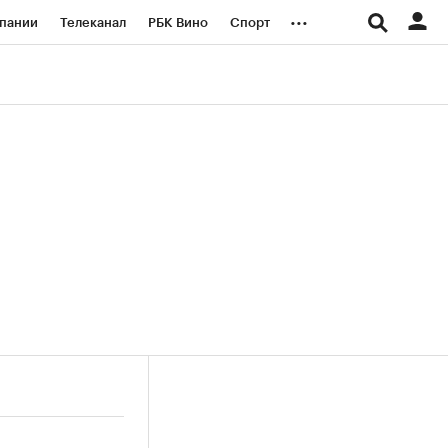
...
пании
Телеканал
РБК Вино
Спорт
ые проекты
Город
Стиль
Крипто
Спецпроекты СПб
логии и медиа
Финансы