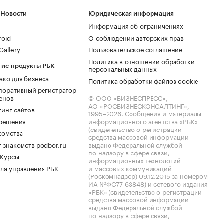
 Новости
Юридическая информация
Информация об ограничениях
roid
О соблюдении авторских прав
allery
Пользовательское соглашение
Политика в отношении обработки
гие продукты РБК
персональных данных
ако для бизнеса
Политика обработки файлов cookie
поративный регистратор
енов
© ООО «БИЗНЕСПРЕСС»,
АО «РОСБИЗНЕСКОНСАЛТИНГ»,
тинг сайтов
1995–2026
. Сообщения и материалы
.решения
информационного агентства «РБК»
(свидетельство о регистрации
комства
средства массовой информации
 знакомств podbor.ru
выдано Федеральной службой
по надзору в сфере связи,
 Курсы
информационных технологий
ла управления РБК
и массовых коммуникаций
(Роскомнадзор) 09.12.2015 за номером
ИА №ФС77-63848) и сетевого издания
«РБК» (свидетельство о регистрации
средства массовой информации
выдано Федеральной службой
по надзору в сфере связи,