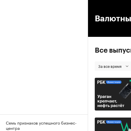
00
Валютны
Все выпу
За все время
Семь признаков успешного бизнес-
центра