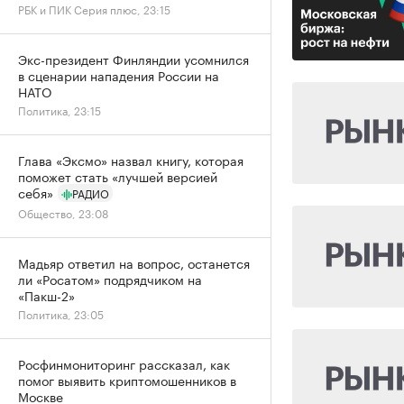
РБК и ПИК Серия плюс, 23:15
Экс-президент Финляндии усомнился
в сценарии нападения России на
НАТО
Политика, 23:15
Глава «Эксмо» назвал книгу, которая
поможет стать «лучшей версией
себя»
РАДИО
Общество, 23:08
Мадьяр ответил на вопрос, останется
ли «Росатом» подрядчиком на
«Пакш-2»
Политика, 23:05
Росфинмониторинг рассказал, как
помог выявить криптомошенников в
Москве