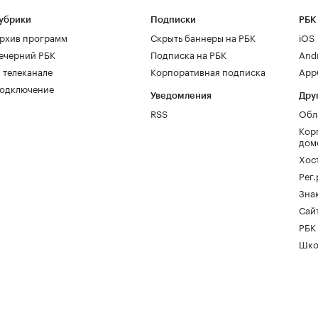
убрики
Подписки
РБК
рхив программ
Скрыть баннеры на РБК
iOS
ечерний РБК
Подписка на РБК
And
 телеканале
Корпоративная подписка
AppG
одключение
Уведомления
Дру
RSS
Обл
Кор
дом
Хос
Рег
Зна
Сайт
РБК
Шко