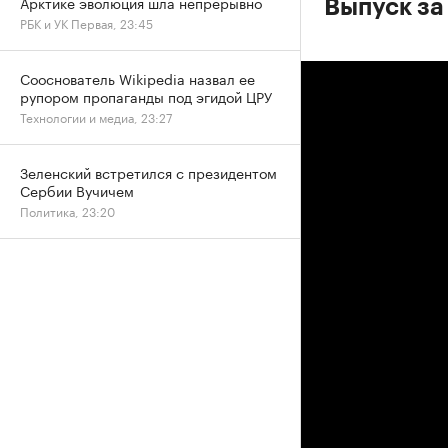
Арктике эволюция шла непрерывно
Выпуск за
РБК и УК Первая, 23:45
Сооснователь Wikipedia назвал ее
рупором пропаганды под эгидой ЦРУ
Технологии и медиа, 23:27
Зеленский встретился с президентом
Сербии Вучичем
Политика, 23:20