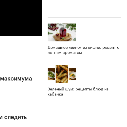
Домашнее «вино» из вишни: рецепт с
летним ароматом
е максимума
Зеленый шум: рецепты блюд из
кабачка
м следить