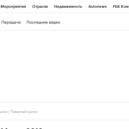
Мероприятия
Отрасли
Недвижимость
Autonews
РБК Ком
ние
РБК Курсы
РБК Life
Тренды
Визионеры
Национальн
Передачи
Последние видео
б
Исследования
Кредитные рейтинги
Франшизы
Газета
роверка контрагентов
Политика
Экономика
Бизнес
Техно
ынки
/
Товарный рынок