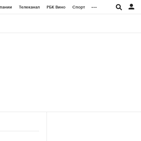
...
пании
Телеканал
РБК Вино
Спорт
ые проекты
Город
Стиль
Крипто
Спецпроекты СПб
логии и медиа
Финансы