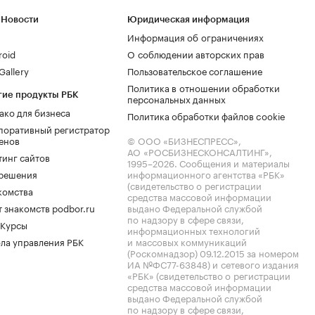
 Новости
Юридическая информация
Информация об ограничениях
roid
О соблюдении авторских прав
allery
Пользовательское соглашение
Политика в отношении обработки
гие продукты РБК
персональных данных
ако для бизнеса
Политика обработки файлов cookie
поративный регистратор
енов
© ООО «БИЗНЕСПРЕСС»,
АО «РОСБИЗНЕСКОНСАЛТИНГ»,
тинг сайтов
1995–2026
. Сообщения и материалы
.решения
информационного агентства «РБК»
(свидетельство о регистрации
комства
средства массовой информации
 знакомств podbor.ru
выдано Федеральной службой
по надзору в сфере связи,
 Курсы
информационных технологий
ла управления РБК
и массовых коммуникаций
(Роскомнадзор) 09.12.2015 за номером
ИА №ФС77-63848) и сетевого издания
«РБК» (свидетельство о регистрации
средства массовой информации
выдано Федеральной службой
по надзору в сфере связи,