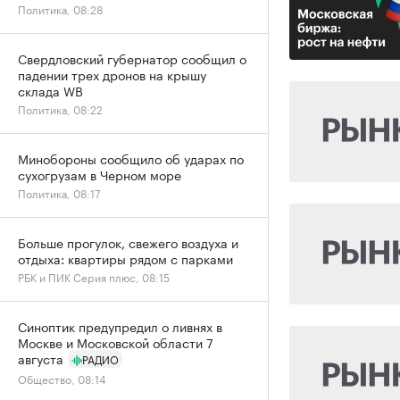
Политика, 08:28
Свердловский губернатор сообщил о
падении трех дронов на крышу
склада WB
Политика, 08:22
Минобороны сообщило об ударах по
сухогрузам в Черном море
Политика, 08:17
Больше прогулок, свежего воздуха и
отдыха: квартиры рядом с парками
РБК и ПИК Серия плюс, 08:15
Синоптик предупредил о ливнях в
Москве и Московской области 7
августа
РАДИО
Общество, 08:14