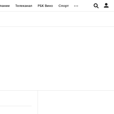
...
пании
Телеканал
РБК Вино
Спорт
ые проекты
Город
Стиль
Крипто
Спецпроекты СПб
логии и медиа
Финансы