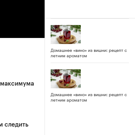
Домашнее «вино» из вишни: рецепт с
летним ароматом
е максимума
Домашнее «вино» из вишни: рецепт с
летним ароматом
м следить