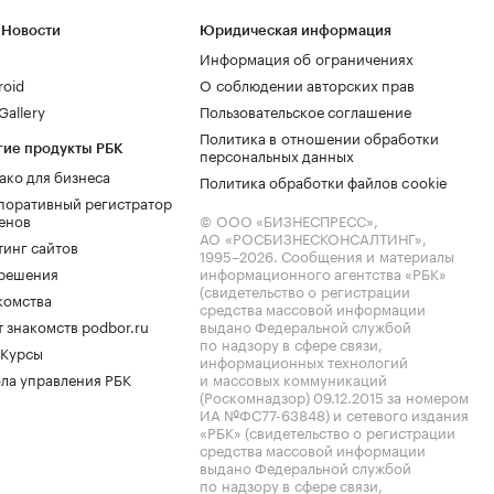
 Новости
Юридическая информация
Информация об ограничениях
roid
О соблюдении авторских прав
allery
Пользовательское соглашение
Политика в отношении обработки
гие продукты РБК
персональных данных
ако для бизнеса
Политика обработки файлов cookie
поративный регистратор
енов
© ООО «БИЗНЕСПРЕСС»,
АО «РОСБИЗНЕСКОНСАЛТИНГ»,
тинг сайтов
1995–2026
. Сообщения и материалы
.решения
информационного агентства «РБК»
(свидетельство о регистрации
комства
средства массовой информации
 знакомств podbor.ru
выдано Федеральной службой
по надзору в сфере связи,
 Курсы
информационных технологий
ла управления РБК
и массовых коммуникаций
(Роскомнадзор) 09.12.2015 за номером
ИА №ФС77-63848) и сетевого издания
«РБК» (свидетельство о регистрации
средства массовой информации
выдано Федеральной службой
по надзору в сфере связи,