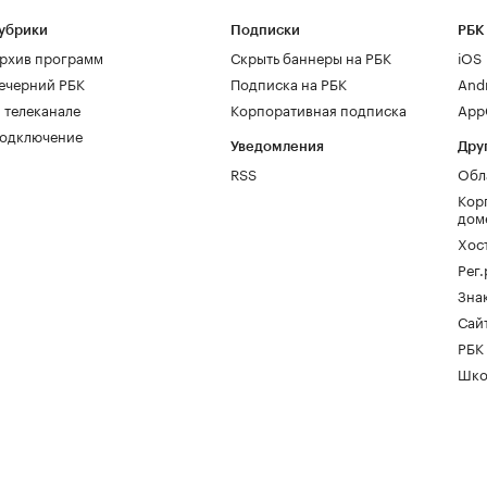
убрики
Подписки
РБК
рхив программ
Скрыть баннеры на РБК
iOS
ечерний РБК
Подписка на РБК
And
 телеканале
Корпоративная подписка
AppG
одключение
Уведомления
Дру
RSS
Обл
Кор
дом
Хос
Рег
Зна
Сайт
РБК
Шко