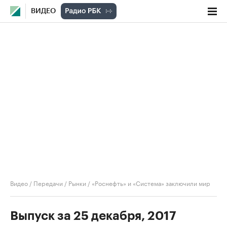
ВИДЕО
Видео
/
Передачи
/
Рынки
/
«Роснефть» и «Система» заключили мир
Выпуск за 25 декабря, 2017