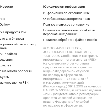
 Новости
Юридическая информация
Информация об ограничениях
roid
О соблюдении авторских прав
allery
Пользовательское соглашение
Политика в отношении обработки
гие продукты РБК
персональных данных
ако для бизнеса
Политика обработки файлов cookie
поративный регистратор
енов
© ООО «БИЗНЕСПРЕСС»,
АО «РОСБИЗНЕСКОНСАЛТИНГ»,
тинг сайтов
1995–2026
. Сообщения и материалы
.решения
информационного агентства «РБК»
(свидетельство о регистрации
комства
средства массовой информации
 знакомств podbor.ru
выдано Федеральной службой
по надзору в сфере связи,
 Курсы
информационных технологий
ла управления РБК
и массовых коммуникаций
(Роскомнадзор) 09.12.2015 за номером
ИА №ФС77-63848) и сетевого издания
«РБК» (свидетельство о регистрации
средства массовой информации
выдано Федеральной службой
по надзору в сфере связи,