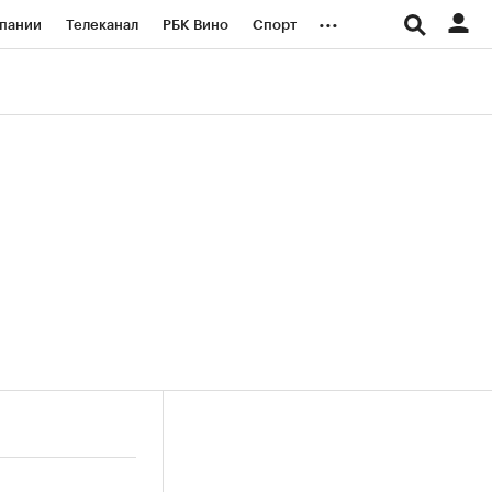
...
пании
Телеканал
РБК Вино
Спорт
ые проекты
Город
Стиль
Крипто
Спецпроекты СПб
логии и медиа
Финансы