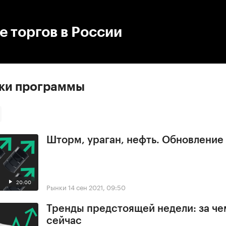
:00
/
00:00
 торгов в России
ски программы
Шторм, ураган, нефть. Обновлени
20:00
Рынки
14 сен 2021, 09:50
Тренды предстоящей недели: за че
сейчас