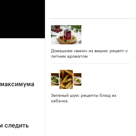
Домашнее «вино» из вишни: рецепт с
летним ароматом
е максимума
Зеленый шум: рецепты блюд из
кабачка
м следить