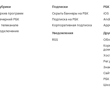
убрики
Подписки
РБК
рхив программ
Скрыть баннеры на РБК
iOS
ечерний РБК
Подписка на РБК
And
 телеканале
Корпоративная подписка
AppG
одключение
Уведомления
Дру
RSS
Обл
Кор
дом
Хос
Рег
Зна
Сайт
РБК
Шко