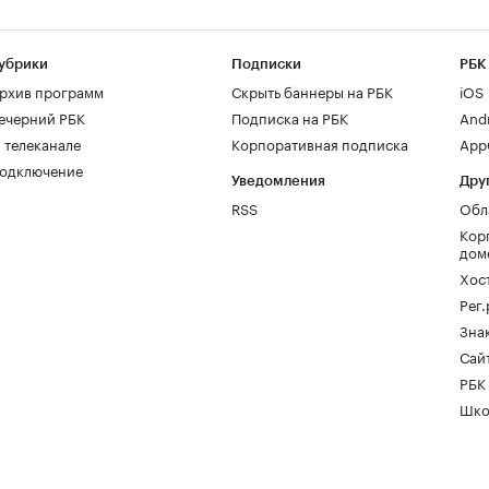
убрики
Подписки
РБК
рхив программ
Скрыть баннеры на РБК
iOS
ечерний РБК
Подписка на РБК
And
 телеканале
Корпоративная подписка
AppG
одключение
Уведомления
Дру
RSS
Обл
Кор
дом
Хос
Рег
Зна
Сайт
РБК
Шко