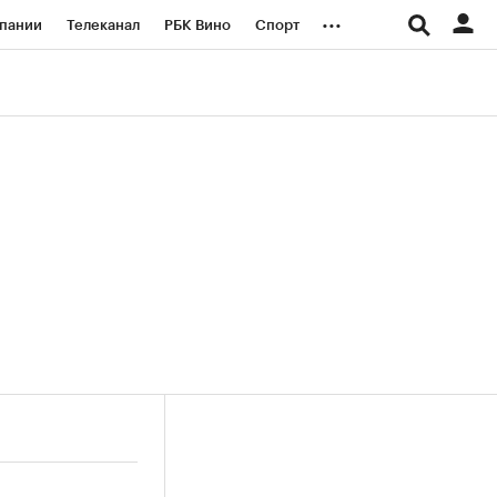
...
пании
Телеканал
РБК Вино
Спорт
ые проекты
Город
Стиль
Крипто
Спецпроекты СПб
логии и медиа
Финансы