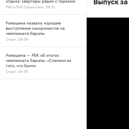
отдыха: квартиры рядом с парками
Выпуск за
РБК и ПИК Серия плюс, 08:15
Ромашина назвала хорошим
выступление синхронисток на
чемпионате Европы
Спорт, 08:06
Ромашина — РБК об итогах
чемпионата Европы: «Слепили из
того, что было»
Спорт, 08:05