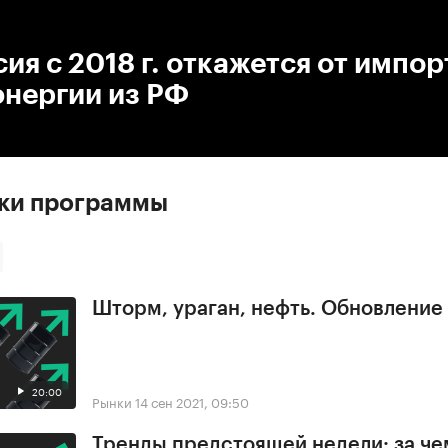
:00
/
00:00
ия с 2018 г. откажется от импор
энергии из РФ
ски программы
Шторм, ураган, нефть. Обновлени
20:00
Рынки
14 сен 2021, 09:50
Тренды предстоящей недели: за че