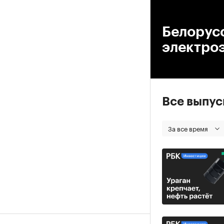
00
Белорусс
электро
Все выпу
За все время