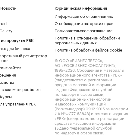
 Новости
Юридическая информация
Информация об ограничениях
roid
О соблюдении авторских прав
allery
Пользовательское соглашение
Политика в отношении обработки
гие продукты РБК
персональных данных
ако для бизнеса
Политика обработки файлов cookie
поративный регистратор
енов
© ООО «БИЗНЕСПРЕСС»,
АО «РОСБИЗНЕСКОНСАЛТИНГ»,
тинг сайтов
1995–2026
. Сообщения и материалы
.решения
информационного агентства «РБК»
(свидетельство о регистрации
комства
средства массовой информации
 знакомств podbor.ru
выдано Федеральной службой
по надзору в сфере связи,
 Курсы
информационных технологий
ла управления РБК
и массовых коммуникаций
(Роскомнадзор) 09.12.2015 за номером
ИА №ФС77-63848) и сетевого издания
«РБК» (свидетельство о регистрации
средства массовой информации
выдано Федеральной службой
по надзору в сфере связи,