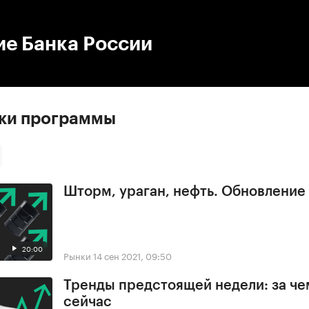
:00
/
00:00
ие Банка России
ски программы
Шторм, ураган, нефть. Обновлени
20:00
Рынки
14 сен 2021, 09:50
Тренды предстоящей недели: за че
сейчас