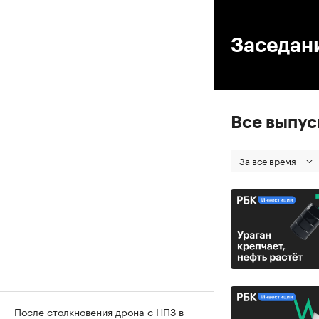
00
Заседан
Все выпу
За все время
После столкновения дрона с НПЗ в