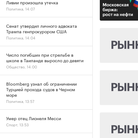
Ливии произошла утечка
Политика, 14:07
Сенат утвердил личного адвоката
Трампа генпрокурором США
Политика, 14:04
Число погибших при стрельбе в
школе в Таиланде выросло до девяти
Общество, 14:00
Bloomberg узнал об ограничении
Турцией прохода судов в Черном
море
Политика, 13:57
Умер отец Лионеля Месси
Спорт, 13:53