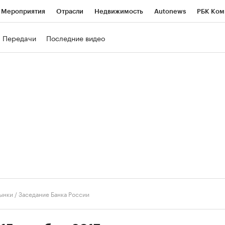
Мероприятия
Отрасли
Недвижимость
Autonews
РБК Ком
ние
РБК Курсы
РБК Life
Тренды
Визионеры
Национальн
Передачи
Последние видео
б
Исследования
Кредитные рейтинги
Франшизы
Газета
роверка контрагентов
Политика
Экономика
Бизнес
Техно
ынки
/
Заседание Банка России