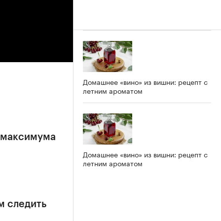
Домашнее «вино» из вишни: рецепт с
летним ароматом
е максимума
Домашнее «вино» из вишни: рецепт с
летним ароматом
м следить