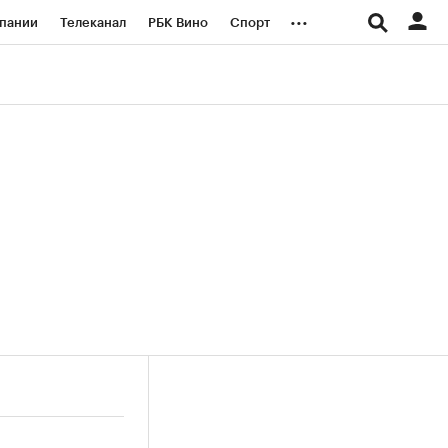
...
пании
Телеканал
РБК Вино
Спорт
ые проекты
Город
Стиль
Крипто
Спецпроекты СПб
логии и медиа
Финансы