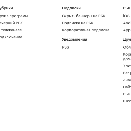
убрики
Подписки
РБК
рхив программ
Скрыть баннеры на РБК
iOS
ечерний РБК
Подписка на РБК
And
 телеканале
Корпоративная подписка
AppG
одключение
Уведомления
Дру
RSS
Обл
Кор
дом
Хос
Рег
Зна
Сайт
РБК
Шко