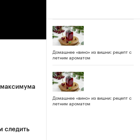
Домашнее «вино» из вишни: рецепт с
летним ароматом
е максимума
Домашнее «вино» из вишни: рецепт с
летним ароматом
м следить