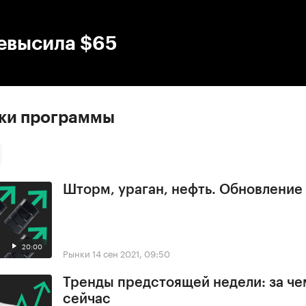
:00
/
00:00
ревысила $65
ски программы
Шторм, ураган, нефть. Обновлени
20:00
Рынки
14 сен 2021, 09:50
Тренды предстоящей недели: за че
сейчас