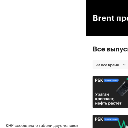
00
Brent п
Все выпу
За все время
КНР сообщила о гибели двух человек