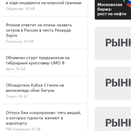
в ходе инцидента на морской границе
Общество, 10:48
Япония ответит на планы назвать
остров в России в честь Рихарда
Зорге
Политика, 10:46
Объявлен старт предзаказов на
гибридный кроссовер UMO 8
Авто, 10:44
Обладатель Кубка Стэнли на
велосипеде сбил бегуна
Спорт, 10:42
Отпуск без «сюрпризов»: пять вещей,
о которых туристы жалеют в
аэропорту
РБК Компании, 10:38