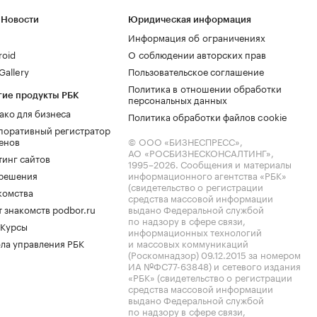
 Новости
Юридическая информация
Информация об ограничениях
roid
О соблюдении авторских прав
allery
Пользовательское соглашение
Политика в отношении обработки
гие продукты РБК
персональных данных
ако для бизнеса
Политика обработки файлов cookie
поративный регистратор
енов
© ООО «БИЗНЕСПРЕСС»,
АО «РОСБИЗНЕСКОНСАЛТИНГ»,
тинг сайтов
1995–2026
. Сообщения и материалы
.решения
информационного агентства «РБК»
(свидетельство о регистрации
комства
средства массовой информации
 знакомств podbor.ru
выдано Федеральной службой
по надзору в сфере связи,
 Курсы
информационных технологий
ла управления РБК
и массовых коммуникаций
(Роскомнадзор) 09.12.2015 за номером
ИА №ФС77-63848) и сетевого издания
«РБК» (свидетельство о регистрации
средства массовой информации
выдано Федеральной службой
по надзору в сфере связи,