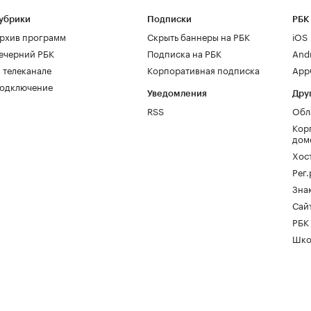
убрики
Подписки
РБК
рхив программ
Скрыть баннеры на РБК
iOS
ечерний РБК
Подписка на РБК
And
 телеканале
Корпоративная подписка
AppG
одключение
Уведомления
Дру
RSS
Обл
Кор
дом
Хос
Рег
Зна
Сайт
РБК
Шко