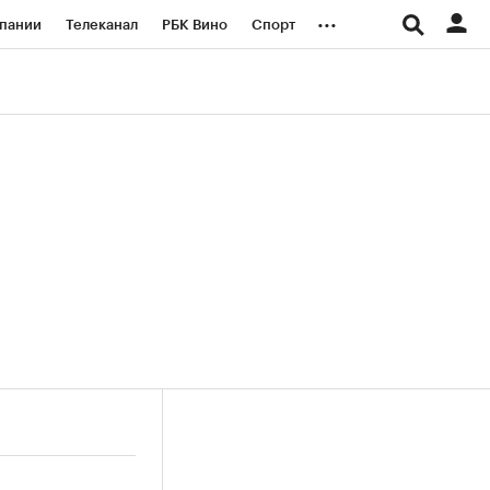
...
пании
Телеканал
РБК Вино
Спорт
ые проекты
Город
Стиль
Крипто
Спецпроекты СПб
логии и медиа
Финансы