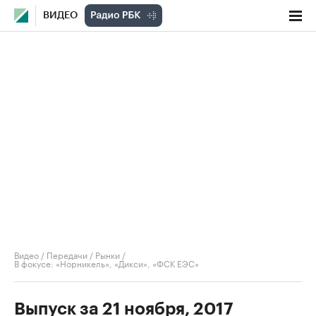
ВИДЕО
Видео
/
Передачи
/
Рынки
/
В фокусе: «Норникель», «Дикси», «ФСК ЕЭС»
Выпуск за 21 ноября, 2017