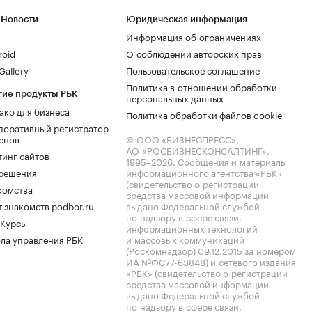
 Новости
Юридическая информация
Информация об ограничениях
roid
О соблюдении авторских прав
allery
Пользовательское соглашение
Политика в отношении обработки
гие продукты РБК
персональных данных
ако для бизнеса
Политика обработки файлов cookie
поративный регистратор
енов
© ООО «БИЗНЕСПРЕСС»,
АО «РОСБИЗНЕСКОНСАЛТИНГ»,
тинг сайтов
1995–2026
. Сообщения и материалы
.решения
информационного агентства «РБК»
(свидетельство о регистрации
комства
средства массовой информации
 знакомств podbor.ru
выдано Федеральной службой
по надзору в сфере связи,
 Курсы
информационных технологий
ла управления РБК
и массовых коммуникаций
(Роскомнадзор) 09.12.2015 за номером
ИА №ФС77-63848) и сетевого издания
«РБК» (свидетельство о регистрации
средства массовой информации
выдано Федеральной службой
по надзору в сфере связи,