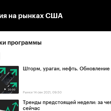
:00
/
00:00
ия на рынках США
ски программы
Шторм, ураган, нефть. Обновлени
20:00
Рынки
14 сен 2021, 09:50
Тренды предстоящей недели: за че
сейчас