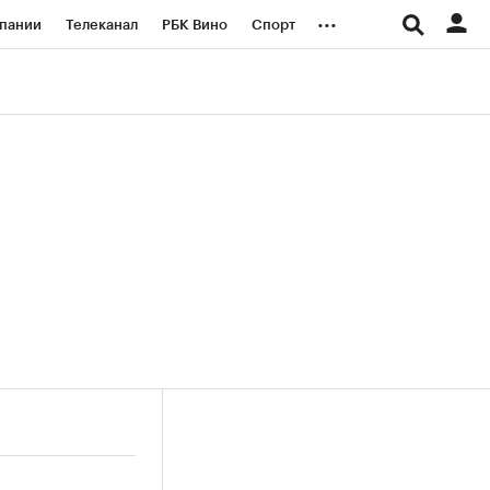
...
пании
Телеканал
РБК Вино
Спорт
ые проекты
Город
Стиль
Крипто
Спецпроекты СПб
логии и медиа
Финансы