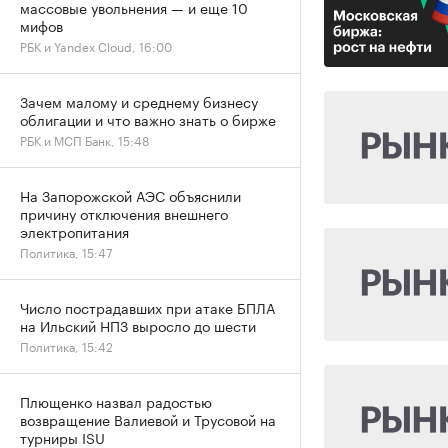
массовые увольнения — и еще 10
мифов
РБК и Yandex Cloud, 16:00
Зачем малому и среднему бизнесу
облигации и что важно знать о бирже
РБК и МСП Банк, 15:48
На Запорожской АЭС объяснили
причину отключения внешнего
электропитания
Политика, 15:47
Число пострадавших при атаке БПЛА
на Ильский НПЗ выросло до шести
Политика, 15:42
Плющенко назвал радостью
возвращение Валиевой и Трусовой на
турниры ISU