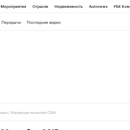
Мероприятия
Отрасли
Недвижимость
Autonews
РБК Ком
ние
РБК Курсы
РБК Life
Тренды
Визионеры
Национальн
Передачи
Последние видео
б
Исследования
Кредитные рейтинги
Франшизы
Газета
роверка контрагентов
Политика
Экономика
Бизнес
Техно
ынки
/
Коррекция на рынках США