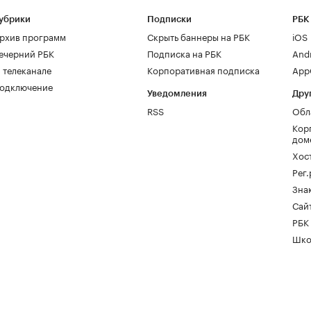
убрики
Подписки
РБК
рхив программ
Скрыть баннеры на РБК
iOS
ечерний РБК
Подписка на РБК
And
 телеканале
Корпоративная подписка
AppG
одключение
Уведомления
Дру
RSS
Обл
Кор
дом
Хос
Рег
Зна
Сайт
РБК
Шко