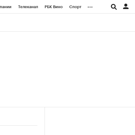
...
пании
Телеканал
РБК Вино
Спорт
ые проекты
Город
Стиль
Крипто
Спецпроекты СПб
логии и медиа
Финансы