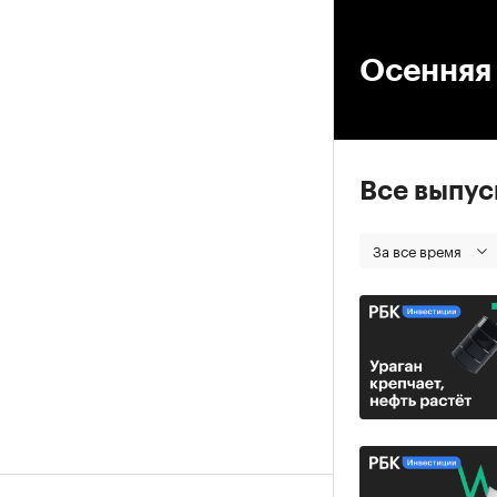
00
Осенняя
Все выпу
За все время