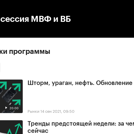
:00
/
00:00
 сессия МВФ и ВБ
ски программы
Шторм, ураган, нефть. Обновлени
20:00
Рынки
14 сен 2021, 09:50
Тренды предстоящей недели: за че
сейчас