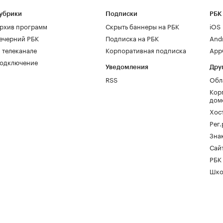
убрики
Подписки
РБК
рхив программ
Скрыть баннеры на РБК
iOS
ечерний РБК
Подписка на РБК
And
 телеканале
Корпоративная подписка
AppG
одключение
Уведомления
Дру
RSS
Обл
Кор
дом
Хос
Рег
Зна
Сайт
РБК
Шко