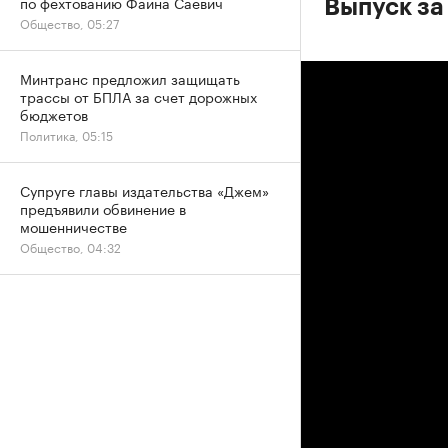
по фехтованию Фаина Саевич
Выпуск за
Общество, 05:27
Минтранс предложил защищать
трассы от БПЛА за счет дорожных
бюджетов
Политика, 05:15
Супруге главы издательства «Джем»
предъявили обвинение в
мошенничестве
Общество, 04:32