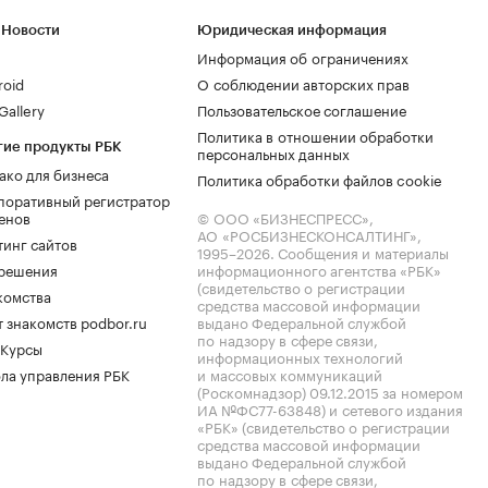
 Новости
Юридическая информация
Информация об ограничениях
roid
О соблюдении авторских прав
allery
Пользовательское соглашение
Политика в отношении обработки
гие продукты РБК
персональных данных
ако для бизнеса
Политика обработки файлов cookie
поративный регистратор
енов
© ООО «БИЗНЕСПРЕСС»,
АО «РОСБИЗНЕСКОНСАЛТИНГ»,
тинг сайтов
1995–2026
. Сообщения и материалы
.решения
информационного агентства «РБК»
(свидетельство о регистрации
комства
средства массовой информации
 знакомств podbor.ru
выдано Федеральной службой
по надзору в сфере связи,
 Курсы
информационных технологий
ла управления РБК
и массовых коммуникаций
(Роскомнадзор) 09.12.2015 за номером
ИА №ФС77-63848) и сетевого издания
«РБК» (свидетельство о регистрации
средства массовой информации
выдано Федеральной службой
по надзору в сфере связи,