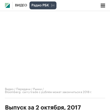
ВИДЕО
Видео
/
Передачи
/
Рынки
/
Bloomberg: сarry trade с рублём может закончиться в 2018 г.
Выпуск за 2 октября, 2017