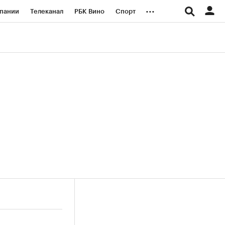
...
пании
Телеканал
РБК Вино
Спорт
ые проекты
Город
Стиль
Крипто
Спецпроекты СПб
логии и медиа
Финансы