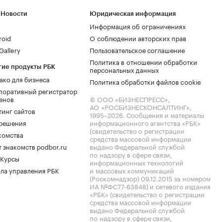
 Новости
Юридическая информация
Информация об ограничениях
roid
О соблюдении авторских прав
allery
Пользовательское соглашение
Политика в отношении обработки
гие продукты РБК
персональных данных
ако для бизнеса
Политика обработки файлов cookie
поративный регистратор
енов
© ООО «БИЗНЕСПРЕСС»,
АО «РОСБИЗНЕСКОНСАЛТИНГ»,
тинг сайтов
1995–2026
. Сообщения и материалы
.решения
информационного агентства «РБК»
(свидетельство о регистрации
комства
средства массовой информации
 знакомств podbor.ru
выдано Федеральной службой
по надзору в сфере связи,
 Курсы
информационных технологий
ла управления РБК
и массовых коммуникаций
(Роскомнадзор) 09.12.2015 за номером
ИА №ФС77-63848) и сетевого издания
«РБК» (свидетельство о регистрации
средства массовой информации
выдано Федеральной службой
по надзору в сфере связи,