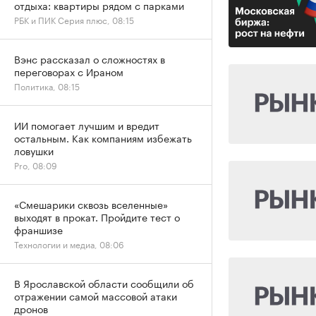
отдыха: квартиры рядом с парками
РБК и ПИК Серия плюс, 08:15
Вэнс рассказал о сложностях в
переговорах с Ираном
Политика, 08:15
ИИ помогает лучшим и вредит
остальным. Как компаниям избежать
ловушки
Pro, 08:09
«Смешарики сквозь вселенные»
выходят в прокат. Пройдите тест о
франшизе
Технологии и медиа, 08:06
В Ярославской области сообщили об
отражении самой массовой атаки
дронов