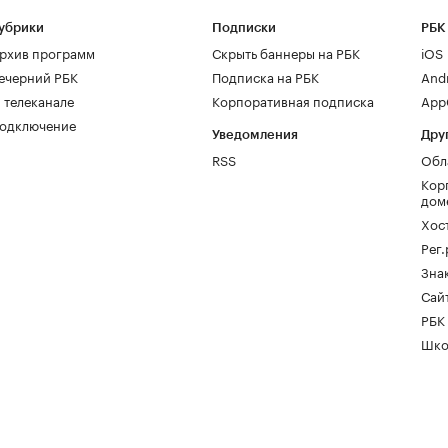
убрики
Подписки
РБК
рхив программ
Скрыть баннеры на РБК
iOS
ечерний РБК
Подписка на РБК
And
 телеканале
Корпоративная подписка
AppG
одключение
Уведомления
Дру
RSS
Обл
Кор
дом
Хос
Рег
Зна
Сайт
РБК
Шко