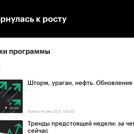
:00
/
00:00
рнулась к росту
ски программы
Шторм, ураган, нефть. Обновлени
20:00
Рынки
14 сен 2021, 09:50
Тренды предстоящей недели: за че
сейчас