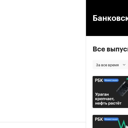
00
Банковс
Все выпу
За все время