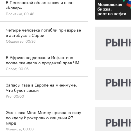
В Пензенской области ввели план
«Ковер»
Политика, 00:48
Четыре человека погибли при взрыве
в автобусе в Сирии
Общество, 00:36
В Африке поддержали Инфантино
после скандала с продажей прав ЧМ
Спорт, 00:05
Запасы газа в Европе на минимуме.
Что будет зимой
Pro, 00:00
Экс-глава Mind Money признала вину
по «делу брокеров» о хищении ₽7
млрд
Финансы, 00:00