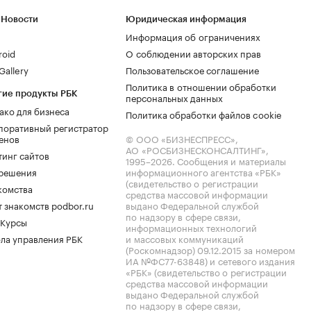
 Новости
Юридическая информация
Информация об ограничениях
roid
О соблюдении авторских прав
allery
Пользовательское соглашение
Политика в отношении обработки
гие продукты РБК
персональных данных
ако для бизнеса
Политика обработки файлов cookie
поративный регистратор
енов
© ООО «БИЗНЕСПРЕСС»,
АО «РОСБИЗНЕСКОНСАЛТИНГ»,
тинг сайтов
1995–2026
. Сообщения и материалы
.решения
информационного агентства «РБК»
(свидетельство о регистрации
комства
средства массовой информации
 знакомств podbor.ru
выдано Федеральной службой
по надзору в сфере связи,
 Курсы
информационных технологий
ла управления РБК
и массовых коммуникаций
(Роскомнадзор) 09.12.2015 за номером
ИА №ФС77-63848) и сетевого издания
«РБК» (свидетельство о регистрации
средства массовой информации
выдано Федеральной службой
по надзору в сфере связи,