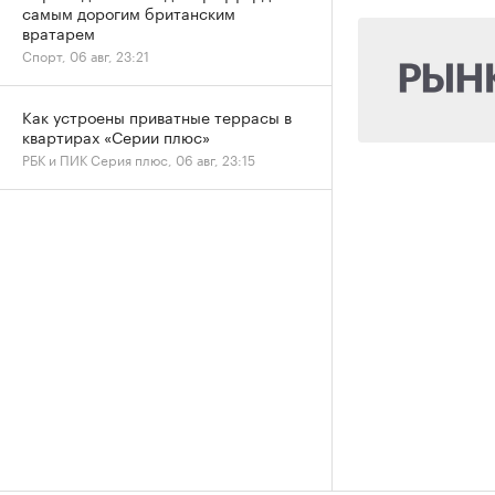
самым дорогим британским
вратарем
Спорт, 06 авг, 23:21
Как устроены приватные террасы в
квартирах «Серии плюс»
РБК и ПИК Серия плюс, 06 авг, 23:15