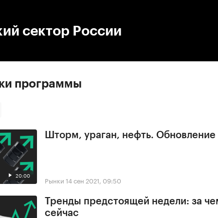
:00
/
00:00
кий сектор России
ски программы
Шторм, ураган, нефть. Обновлени
20:00
Рынки
14 сен 2021, 09:50
Тренды предстоящей недели: за че
сейчас