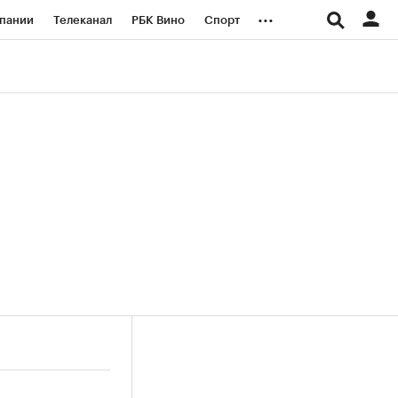
...
пании
Телеканал
РБК Вино
Спорт
ые проекты
Город
Стиль
Крипто
Спецпроекты СПб
логии и медиа
Финансы