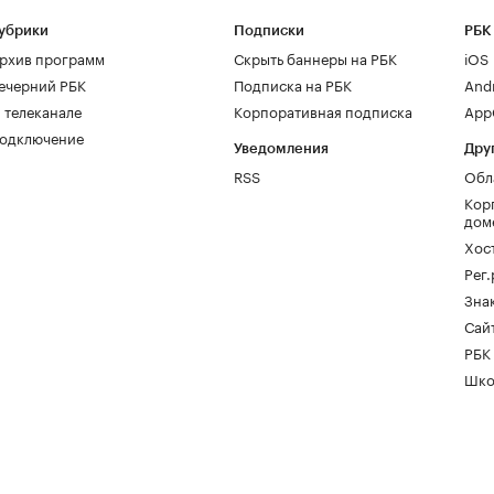
убрики
Подписки
РБК
рхив программ
Скрыть баннеры на РБК
iOS
ечерний РБК
Подписка на РБК
And
 телеканале
Корпоративная подписка
AppG
одключение
Уведомления
Дру
RSS
Обл
Кор
дом
Хос
Рег
Зна
Сайт
РБК
Шко