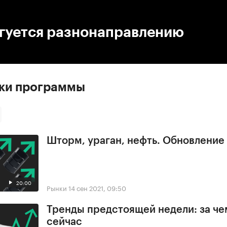
:00
/
00:00
ргуется разнонаправлению
ски программы
Шторм, ураган, нефть. Обновлени
20:00
Рынки
14 сен 2021, 09:50
Тренды предстоящей недели: за че
сейчас