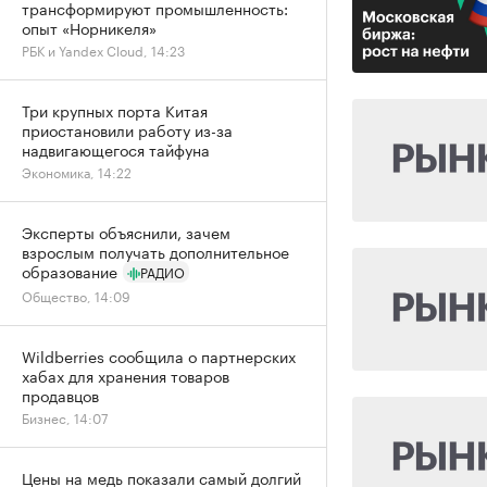
трансформируют промышленность:
опыт «Норникеля»
РБК и Yandex Cloud, 14:23
Три крупных порта Китая
приостановили работу из-за
надвигающегося тайфуна
Экономика, 14:22
Эксперты объяснили, зачем
взрослым получать дополнительное
образование
РАДИО
Общество, 14:09
Wildberries сообщила о партнерских
хабах для хранения товаров
продавцов
Бизнес, 14:07
Цены на медь показали самый долгий