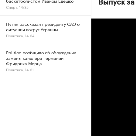
баскетболистом Иваном Едешко
Выпуск за
Спорт, 14:35
Путин рассказал президенту ОАЭ о
ситуации вокруг Украины
Политика, 14:34
Politico сообщило об обсуждении
замены канцлера Германии
Фридриха Мерца
Политика, 14:31