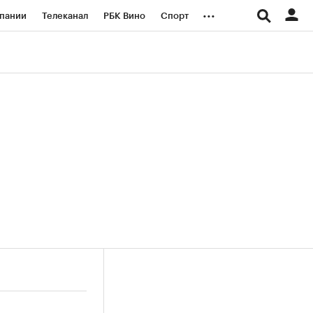
...
пании
Телеканал
РБК Вино
Спорт
ые проекты
Город
Стиль
Крипто
Спецпроекты СПб
логии и медиа
Финансы