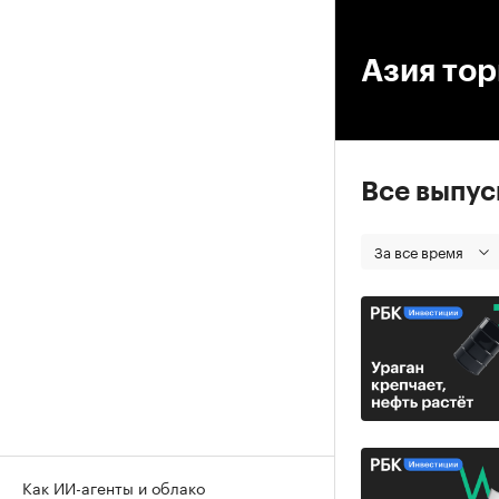
00
Азия то
Все выпу
За все время
Как ИИ-агенты и облако