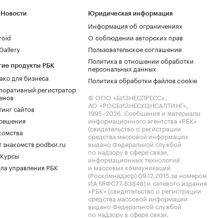
 Новости
Юридическая информация
Информация об ограничениях
roid
О соблюдении авторских прав
allery
Пользовательское соглашение
Политика в отношении обработки
гие продукты РБК
персональных данных
ако для бизнеса
Политика обработки файлов cookie
поративный регистратор
енов
© ООО «БИЗНЕСПРЕСС»,
АО «РОСБИЗНЕСКОНСАЛТИНГ»,
тинг сайтов
1995–2026
. Сообщения и материалы
.решения
информационного агентства «РБК»
(свидетельство о регистрации
комства
средства массовой информации
 знакомств podbor.ru
выдано Федеральной службой
по надзору в сфере связи,
 Курсы
информационных технологий
ла управления РБК
и массовых коммуникаций
(Роскомнадзор) 09.12.2015 за номером
ИА №ФС77-63848) и сетевого издания
«РБК» (свидетельство о регистрации
средства массовой информации
выдано Федеральной службой
по надзору в сфере связи,