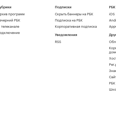
убрики
Подписки
РБК
рхив программ
Скрыть баннеры на РБК
iOS
ечерний РБК
Подписка на РБК
And
 телеканале
Корпоративная подписка
AppG
одключение
Уведомления
Дру
RSS
Обл
Кор
дом
Хос
Рег
Зна
Сайт
РБК
Шко