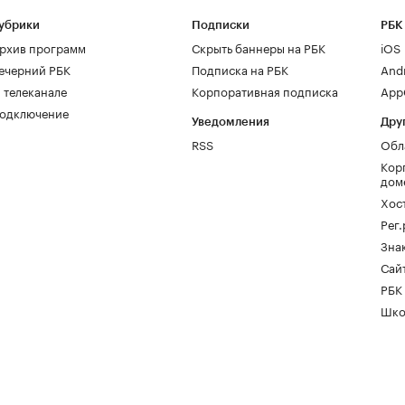
убрики
Подписки
РБК
рхив программ
Скрыть баннеры на РБК
iOS
ечерний РБК
Подписка на РБК
And
 телеканале
Корпоративная подписка
AppG
одключение
Уведомления
Дру
RSS
Обл
Кор
дом
Хос
Рег
Зна
Сайт
РБК
Шко