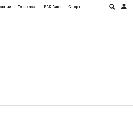
...
пании
Телеканал
РБК Вино
Спорт
ые проекты
Город
Стиль
Крипто
Спецпроекты СПб
логии и медиа
Финансы