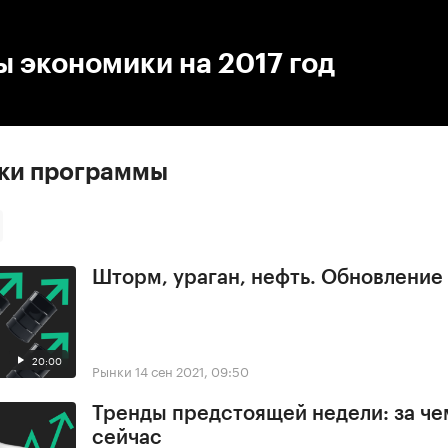
:00
/
00:00
 экономики на 2017 год
ски программы
Шторм, ураган, нефть. Обновлени
20:00
Рынки
14 сен 2021, 09:50
Тренды предстоящей недели: за че
сейчас