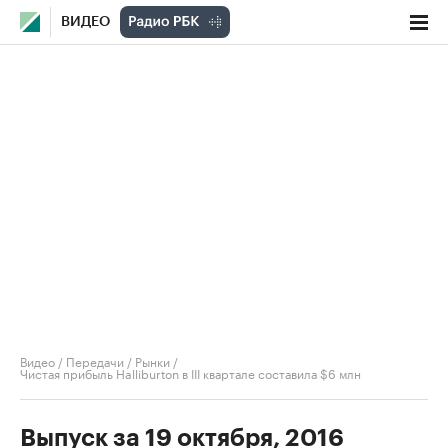
ВИДЕО
Видео
/
Передачи
/
Рынки
/
Чистая прибыль Halliburton в III квартале составила $6 млн
Выпуск за 19 октября, 2016